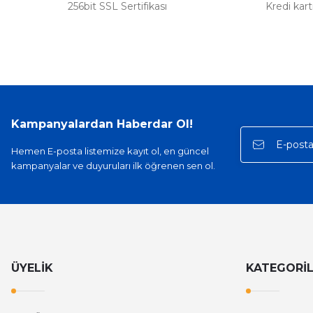
256bit SSL Sertifikası
Kredi kar
Kampanyalardan Haberdar Ol!
Hemen E-posta listemize kayıt ol, en güncel
kampanyalar ve duyuruları ilk öğrenen sen ol.
ÜYELİK
KATEGORİ