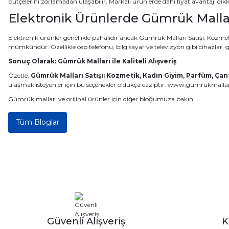
bütçelerini zorlamadan ulaşabilir. Markalı ürünlerde dahi fiyat avantajı dikka
Elektronik Ürünlerde Gümrük Mallar
Elektronik ürünler genellikle pahalıdır ancak Gümrük Malları Satışı: Kozme
mümkündür. Özellikle cep telefonu, bilgisayar ve televizyon gibi cihazlar, g
Sonuç Olarak: Gümrük Malları ile Kaliteli Alışveriş
Özetle,
Gümrük Malları Satışı: Kozmetik, Kadın Giyim, Parfüm, Çan
ulaşmak isteyenler için bu seçenekler oldukça caziptir.
www.gumrukmallari
Gümrük malları ve orijinal ürünler için diğer bloğumuza bakın.
Tüm Bloglar
Güvenli Alışveriş
K