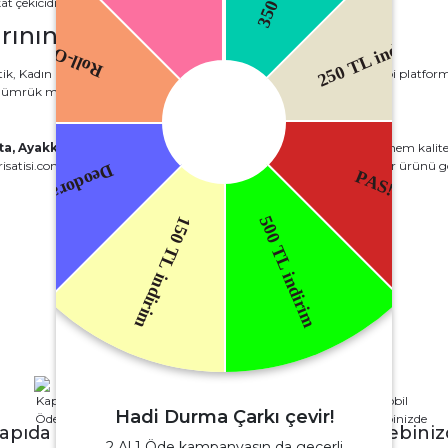
t çekicidir.
ının Yeri
tik, Kadın Giyim, Parfüm, Çanta, Ayakkabı ve Elektronik Ürünler gibi platform
ümrük malları sayesinde daha ulaşılabilir hale gelir.
ta, Ayakkabı ve Elektronik Ürünler
alanında alışveriş yapmak, hem kalite
satisi.com
adresinden güvenle alışveriş yapabilir, ihtiyacınız olan her ürünü gö
Hadi Durma Çarkı çevir!
apıda Ödeme
Mobil Cebini
2 Al 1 Öde kampanyasın da geçerli