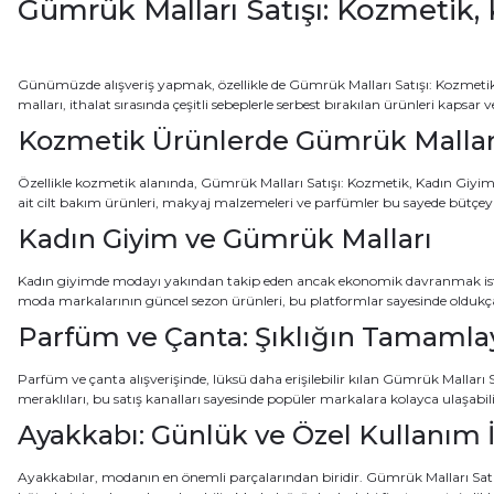
Gümrük Malları Satışı: Kozmetik,
Günümüzde alışveriş yapmak, özellikle de Gümrük Malları Satışı: Kozmetik
malları, ithalat sırasında çeşitli sebeplerle serbest bırakılan ürünleri kapsar 
Kozmetik Ürünlerde Gümrük Malları
Özellikle kozmetik alanında, Gümrük Malları Satışı: Kozmetik, Kadın Giyim, 
ait cilt bakım ürünleri, makyaj malzemeleri ve parfümler bu sayede bütçeyi
Kadın Giyim ve Gümrük Malları
Kadın giyimde modayı yakından takip eden ancak ekonomik davranmak isteye
moda markalarının güncel sezon ürünleri, bu platformlar sayesinde oldukça 
Parfüm ve Çanta: Şıklığın Tamamlay
Parfüm ve çanta alışverişinde, lüksü daha erişilebilir kılan Gümrük Malları 
meraklıları, bu satış kanalları sayesinde popüler markalara kolayca ulaşabili
Ayakkabı: Günlük ve Özel Kullanım İ
Ayakkabılar, modanın en önemli parçalarından biridir. Gümrük Malları Sat