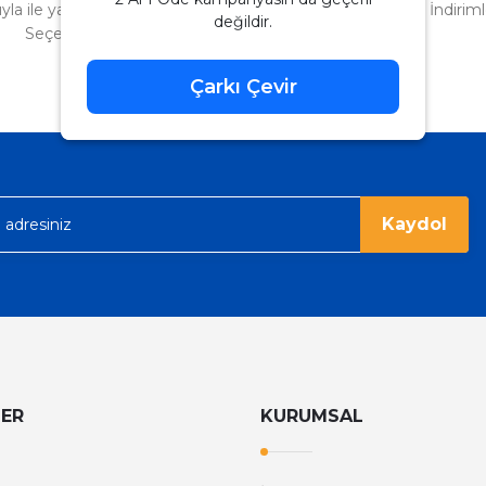
tıyla ile ya da Nakit Ödeme
Uygulamayı Yükle İndirimle
değildir.
Seçeneği
Çarkı Çevir
Kaydol
LER
KURUMSAL