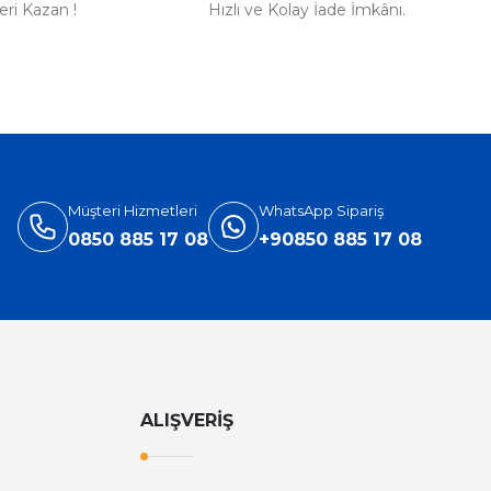
ri Kazan !
Hızlı ve Kolay İade İmkânı.
Müşteri Hizmetleri
WhatsApp Sipariş
0850 885 17 08
+90850 885 17 08
ALIŞVERİŞ