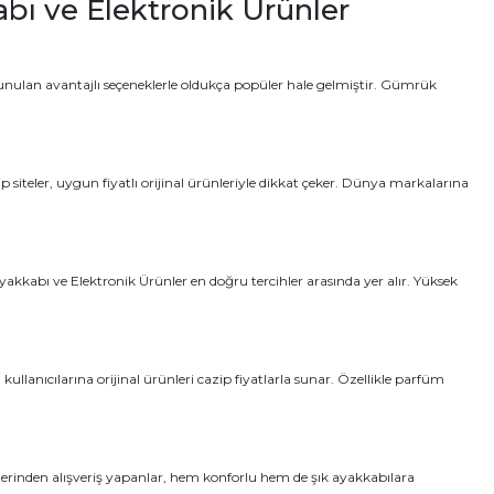
abı ve Elektronik Ürünler
nulan avantajlı seçeneklerle oldukça popüler hale gelmiştir. Gümrük
siteler, uygun fiyatlı orijinal ürünleriyle dikkat çeker. Dünya markalarına
abı ve Elektronik Ürünler en doğru tercihler arasında yer alır. Yüksek
llanıcılarına orijinal ürünleri cazip fiyatlarla sunar. Özellikle parfüm
erinden alışveriş yapanlar, hem konforlu hem de şık ayakkabılara