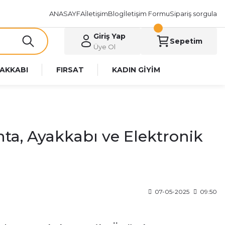
ANASAYFA
İletişim
Blog
İletişim Formu
Sipariş sorgula
Giriş Yap
Sepetim
Üye Ol
AKKABI
FIRSAT
KADIN GİYİM
nta, Ayakkabı ve Elektronik
07-05-2025
09:50