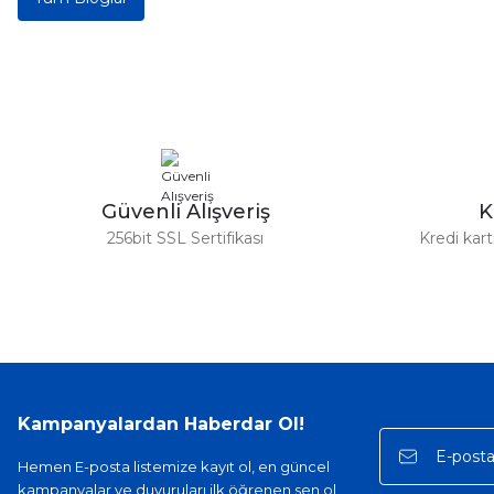
Güvenli Alışveriş
K
256bit SSL Sertifikası
Kredi kar
Kampanyalardan Haberdar Ol!
Hemen E-posta listemize kayıt ol, en güncel
kampanyalar ve duyuruları ilk öğrenen sen ol.