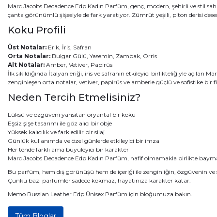
Marc Jacobs Decadence Edp Kadın Parfüm
, genç, modern, şehirli ve stil 
çanta görünümlü şişesiyle de fark yaratıyor. Zümrüt yeşili, piton derisi de
Koku Profili
Üst Notalar:
Erik, İris, Safran
Orta Notalar:
Bulgar Gülü, Yasemin, Zambak, Orris
Alt Notalar:
Amber, Vetiver, Papirüs
İlk sıkıldığında İtalyan eriği, iris ve safranın etkileyici birlikteliğiyle 
zenginleşen orta notalar, vetiver, papirüs ve amberle güçlü ve sofistike bir f
Neden Tercih Etmelisiniz?
Lüksü ve özgüveni yansıtan oryantal bir koku
Eşsiz şişe tasarımı ile göz alıcı bir obje
Yüksek kalıcılık ve fark edilir bir silaj
Günlük kullanımda ve özel günlerde etkileyici bir imza
Her tende farklı ama büyüleyici bir karakter
Marc Jacobs Decadence Edp Kadın Parfüm, hafif olmamakla birlikte baymayan
Bu parfüm, hem dış görünüşü hem de içeriği ile zenginliğin, özgüvenin ve st
Çünkü bazı parfümler sadece kokmaz, hayatınıza karakter katar.
Memo Russian Leather Edp Ünisex Parfüm için
bloğumuza
bakın.
Tüm Bloglar