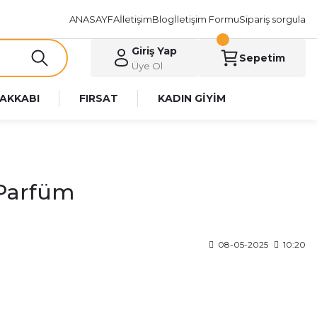
ANASAYFA
İletişim
Blog
İletişim Formu
Sipariş sorgula
Giriş Yap
Sepetim
Üye Ol
AKKABI
FIRSAT
KADIN GİYİM
 Parfüm
08-05-2025
10:20