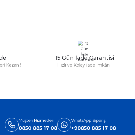
zde
15 Gün İade Garantisi
ri Kazan !
Hızlı ve Kolay İade İmkânı.
Müşteri Hizmetleri
WhatsApp Sipariş
0850 885 17 08
+90850 885 17 08