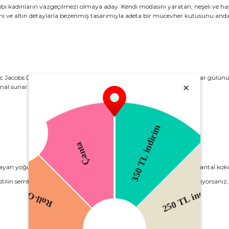
sahibi kadınların vazgeçilmezi olmaya aday. Kendi modasını yaratan, neşeli ve h
seni ve altın detaylarla bezenmiş tasarımıyla adeta bir mücevher kutusunu andır
açılan Marc Jacobs Decadence Edp Kadın Parfüm, kısa sürede yasemin ve Bulgar gü
inal sunar.
 yoğunluğuyla sofistike bir denge kurar. Özellikle odunsu ve oryantal kokula
ilin sembolü. Eğer kalıcı bir iz bırakmak ve farkınızı hissettirmek istiyorsanı