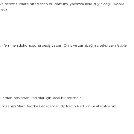
ayalperest ruhlara hitap eden bu parfüm, yalnızca kokusuyla değil, ikonik
ıyor.
lünün feminen dokunuşuna geçiş yapar. Orris ve zambağın çiçeksi zarafetiyle
rdan hoşlanan kadınlar için ideal bir seçimdir.
z, imzanızı Marc Jacobs Decadence Edp Kadın Parfüm ile atabilirsiniz.