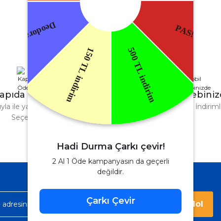
apıda Ödeme
Mobil Cebini
tıyla ile ya da Nakit Ödeme
Uygulamayı Yükle İndirimle
Seçeneği
Hadi Durma Çarkı çevir!
2 Al 1 Öde kampanyasın da geçerli
değildir.
Çarkı Çevir
Kaydol