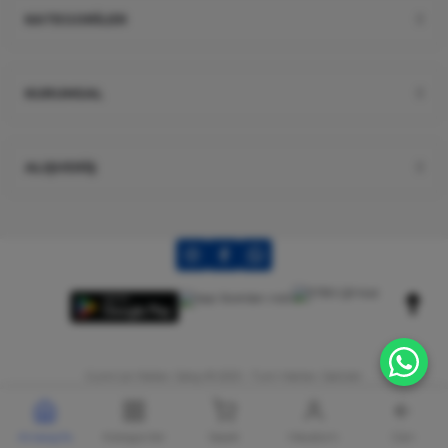
KATEGORİLER
KURUMSAL
ALIŞVERİŞ
Gümrük Malları Satışı © 2025 - Tüm Hakları Saklıdır
Anasayfa
Kategoriler
Sepet
Hesabım
Geri