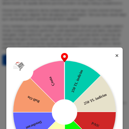
denenmelidir. Bu sayede, deneme-yanılma yöntemi ile doğru kokuyu bulabilirsiniz.
Orijinal parfüm
kullanımı da bu süreçte büyük önem taşır. Çünkü orijinal olmayan
ürünler hem kalıcı değildir hem de sağlığınızı riske atabilir. Yalnızca koku olarak değil
aynı zamanda güvenli içerikleriyle de tercih sebebidir.
Ünlü markaların sunduğu muhteşem orijinal ürünler fiyat açısından yüksek olabilir.
Ancak muhteşem kokulu parfümler, outlet seçenekleriyle artık çok daha ulaşılabilir
hale geldi. Outlet parfümler, uygun fiyatlı olmasının yanında kalite ve kalıcılığı da
beraberinde getirir.Sonuç olarak, ister tester ister outlet parfüm olsun, doğru tercih
yapıldığında siz de parfümler sayesinde çevrenizde fark edilir hale gelirsiniz. Kendi
kokunuzu bulmak için hemen ilk adımı atabilirsiniz.
Tüm Bloglar
Güvenli Alışveriş
Kapıda Ödeme
256bit SSL Sertifikası
Kredi kartıyla ile ya da Nakit Ödeme
Seçeneği