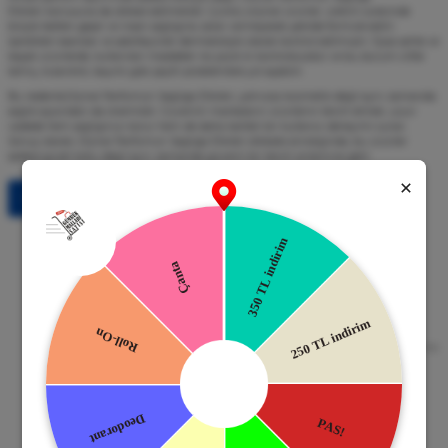
Etkileri konusuna da dikkat edilmelidir. Çünkü orijinal ürünler, üretim sürecinde
birçok testten geçer ve insan sağlığına zarar vermeyecek şekilde formüle edilir.
İçerdikleri esanslar ve sabitleyiciler dermatolojik olarak kontrol edilmiştir. Oysa sahte ve
kaçak ürünlerde, kullanılan maddeler ne yazık ki kontrolsüzdür ve bu durum ciltte
tahriş, kızarıklık, kaşıntı gibi çeşitli problemlere yol açabilir.
Bu nedenle,Orjinal Parfümün Sağlığa Etkileri, yalnızca kozmetik değil aynı zamanda
sağlık açısından da önemlidir. Güvenilir markaların ürünlerini tercih etmek, uzun
vadede hem sağlığınızı korur hem de daha kaliteli bir kullanıcı deneyimi sunar.
Sonuç olarak, Orjinal Parfümün Sağlığa Etkileri dikkate alındığında, bu ürünler
sadece güzel koku değil aynı zamanda güvenli bir tercih anlamına gelir.
Tüm Bloglar
Güvenli Alışveriş
Kapıda Ödeme
256bit SSL Sertifikası
Kredi kartıyla ile ya da Nakit Ödeme
Seçeneği
Mobil Cebinizde
15 Gün İade Garantisi