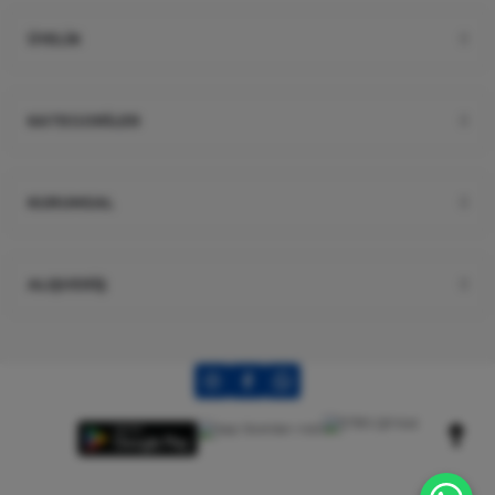
ÜYELİK
KATEGORİLER
KURUMSAL
ALIŞVERİŞ