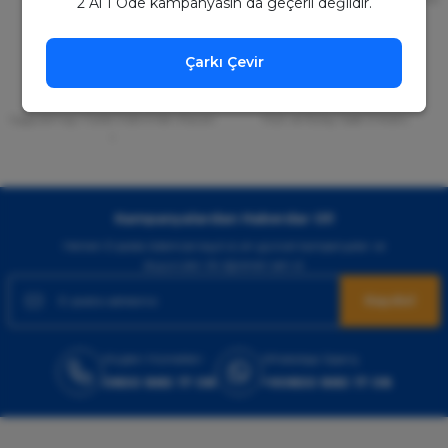
2 Al 1 Öde kampanyasın da geçerli değildir.
Seçeneği
Çarkı Çevir
Mobil Cebinizde
15 Gün İade Garantisi
Uygulamayı Yükle İndirimleri Kazan
Hızlı ve Kolay İade İmkânı.
!
Kampanyalardan Haberdar Ol!
Hemen E-posta listemize kayıt ol, en güncel kampanyalar ve
duyuruları ilk öğrenen sen ol.
Kaydol
Müşteri Hizmetleri
WhatsApp Sipariş
0850 885 17 08
+90850 885 17 08