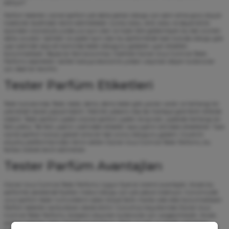
ediliyor?
Parfüm
testerleri, orjinal parfüm çok daha pahalı olduğu için satın alma gücü düşük
tüketiciler tarafından tercih edilmektedir. Çünkü koku, renk, koku ve dayanıklılık
açısından orijinaliyle yüzde yüz aynı olan ve hiçbir fark göstermeyen bu test ürünleri
daha ucuzdur. İçerikleri ve şişeleri aynı olan bu parfümlerde tıpkı kutuda olduğu gibi
şişe üzerinde veya alt kısmında tester olduğunu gösteren uyarı etiketleri
bulunmaktadır. Başka bir fark bulunmaz. Özellikle Orjinal Ucuz Gümrük Tester
Parfümü seçenekleri, kaliteli kokuya ekonomik yoldan ulaşmak isteyen kullanıcılar
için ideal bir tercihtir.
Tester Parfüm Etiketleri
Tester kutularında; Tester, tester, demo, demo tester gibi yazılar vardır ve herhangi bir
yere etiket olarak yapıştırılabilir. Metinler yabancı olsa da markaya göre farklı dillerde
olabilir. Tester parfüm şişeleri orijinal parfüm şişeleri ile aynıdır, şişelerde herhangi bir
fark yoktur. Tek fark, şişenin üzerindeki etiketler veya şişenin altındaki etiketlerdir. Tıpkı
orjinal parfüm kutusu gibidir ama bir test ürünü olduğunu gösterir. Güvenilir
alışveriş platformlarından temin edilen Orjinal Ucuz Gümrük Tester Parfümü, bu
farkları bilerek tercih edilmelidir.
Tester Parfüm Avantajları
Orjinal Ucuz Gümrük Tester Parfümü Uygun fiyat en önemli avantajdır. Ancak bu
parfümler perakende fiyatları makul olduğu için çok çabuk tükeniyor. Günümüzde
ucuz parfüm tester numunelerini satan birçok farklı marka web sitesi bulunmaktadır.
Parfüm testerleri cankurtaran olarak bilinir. Günümüz koşullarında Orjinal Ucuz
Gümrük Tester Parfümü, bütçesini düşünen kullanıcılar için vazgeçilmezdir. Ancak,
parfüm testerleri satan herkese güvenmeyin. Daha ucuzlar ve nerede üretildikleri