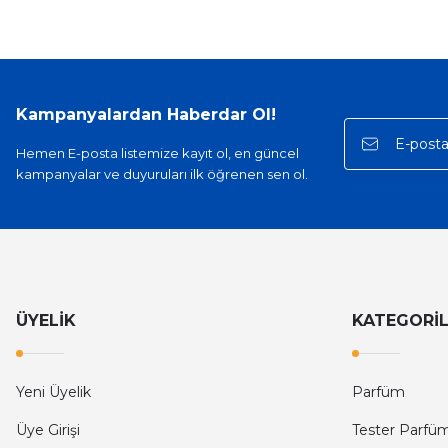
Kampanyalardan Haberdar Ol!
Hemen E-posta listemize kayıt ol, en güncel
kampanyalar ve duyuruları ilk öğrenen sen ol.
ÜYELİK
KATEGORİ
Yeni Üyelik
Parfüm
Üye Girişi
Tester Parfü