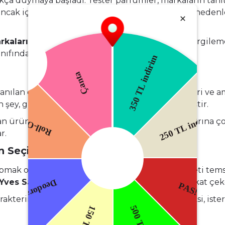
ıkça duymaya başladı.
Tester parfümler
, markaların tanı
ncak içeriği orjinal parfümle birebir aynıdır. Bu neden
rkaları
, tester versiyonlarını lüks mağazalarda sergilem
ınıfındadır.
?
lanılan esans kalitesi, markanın prestiji, üretim yeri ve
ey, güvenilir satıcılardan yapılan akıllı alışveriştir.
 ürünlerde, orjinal markalar fabrika çıkış fiyatlarına ç
r.
un Seçim
apmak oldukça önemlidir. Örneğin,
Chanel
zarafeti tem
Yves Saint Laurent
enerjik ve cesur tarzı ile dikkat çek
rakterinize uygun kokuyu bulmaktır. İster çiçeksi, ist