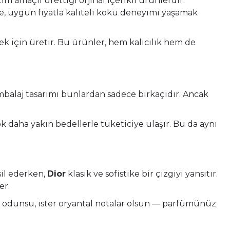
tım amaçlı ürettiği orjinal içerikli ürünlerdir.
le, uygun fiyatla kaliteli koku deneyimi yaşamak
ek için üretir. Bu ürünler, hem kalıcılık hem de
 ambalaj tasarımı bunlardan sadece birkaçıdır. Ancak
ok daha yakın bedellerle tüketiciye ulaşır. Bu da aynı
sil ederken,
Dior
klasik ve sofistike bir çizgiyi yansıtır.
er.
er odunsu, ister oryantal notalar olsun — parfümünüz