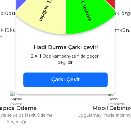
bolüdür. Günün her anında kendinizi iyi hissetmek, özgü
ık lüks kokulara uygun fiyatlarla sahip olmak mümkün. K
n.
Hadi Durma Çarkı çevir!
2 Al 1 Öde kampanyasın da geçerli
değildir.
Çarkı Çevir
apıda Ödeme
Mobil Cebini
tıyla ile ya da Nakit Ödeme
Uygulamayı Yükle İndirimle
Seçeneği