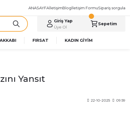
ANASAYFA
İletişim
Blog
İletişim Formu
Sipariş sorgula
Giriş Yap
Sepetim
Üye Ol
AKKABI
FIRSAT
KADIN GİYİM
ını Yansıt
22-10-2025
09:59