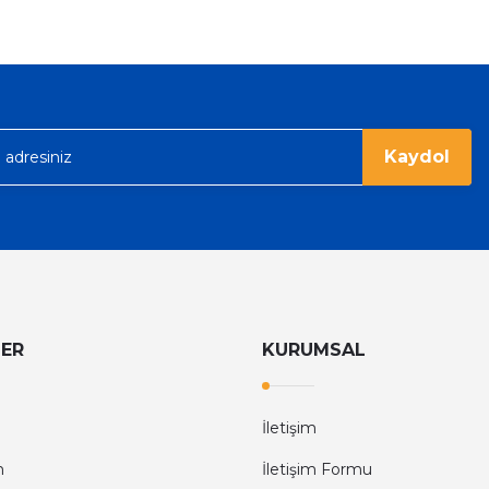
Kaydol
LER
KURUMSAL
İletişim
m
İletişim Formu