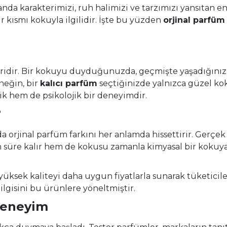
nda karakterimizi, ruh halimizi ve tarzımızı yansıtan 
r kısmı kokuyla ilgilidir. İşte bu yüzden
orjinal parfüm
ridir. Bir kokuyu duyduğunuzda, geçmişte yaşadığınız bi
neğin, bir
kalıcı parfüm
seçtiğinizde yalnızca güzel ko
ik hem de psikolojik bir deneyimdir.
?
 da
orjinal parfüm
farkını her anlamda hissettirir. Gerçek
n süre kalır hem de kokusu zamanla kimyasal bir kokuya
 yüksek kaliteyi daha uygun fiyatlarla sunarak tüketic
 ilgisini bu ürünlere yöneltmiştir.
Deneyim