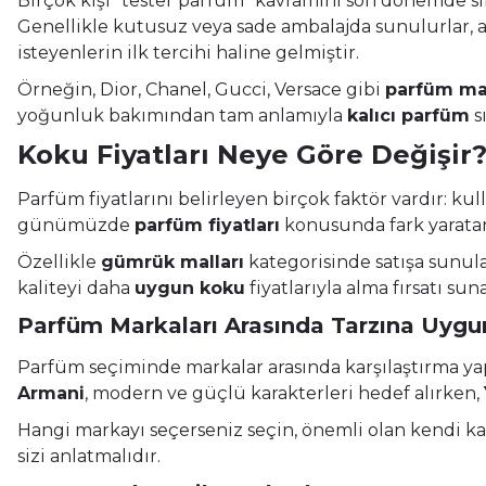
Birçok kişi “tester parfüm” kavramını son dönemde s
Genellikle kutusuz veya sade ambalajda sunulurlar, a
isteyenlerin ilk tercihi haline gelmiştir.
Örneğin, Dior, Chanel, Gucci, Versace gibi
parfüm ma
yoğunluk bakımından tam anlamıyla
kalıcı parfüm
s
Koku Fiyatları Neye Göre Değişir
Parfüm fiyatlarını belirleyen birçok faktör vardır: kul
günümüzde
parfüm fiyatları
konusunda fark yaratan ş
Özellikle
gümrük malları
kategorisinde satışa sunulan
kaliteyi daha
uygun koku
fiyatlarıyla alma fırsatı suna
Parfüm Markaları Arasında Tarzına Uyg
Parfüm seçiminde markalar arasında karşılaştırma y
Armani
, modern ve güçlü karakterleri hedef alırken,
Hangi markayı seçerseniz seçin, önemli olan kendi ka
sizi anlatmalıdır.