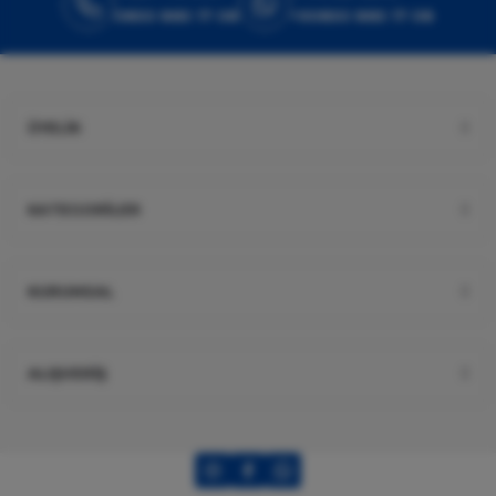
0850 885 17 08
+90850 885 17 08
ÜYELİK
KATEGORİLER
KURUMSAL
ALIŞVERİŞ