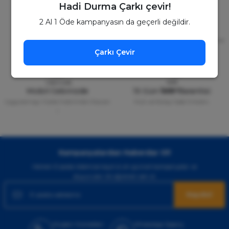
Hadi Durma Çarkı çevir!
2 Al 1 Öde kampanyasın da geçerli değildir.
Güvenli Alışveriş
Kapıda Ödeme
256bit SSL Sertifikası
Kredi kartıyla ile ya da Nakit Ödeme
Seçeneği
Çarkı Çevir
Mobil Cebinizde
15 Gün İade Garantisi
Uygulamayı Yükle İndirimleri Kazan
Hızlı ve Kolay İade İmkânı.
!
Kampanyalardan Haberdar Ol!
Hemen E-posta listemize kayıt ol, en güncel kampanyalar ve
duyuruları ilk öğrenen sen ol.
Kaydol
Müşteri Hizmetleri
WhatsApp Sipariş