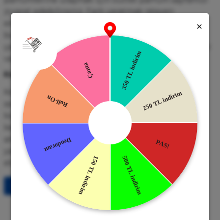
ziyaret edebilirsiniz. Fark yaratmak isteyen
erkeklerin ilk tercihi olan bu kokularla,
bulunduğunuz her ortamda dikkatleri üzerinize
çekebilirsiniz. Çünkü kokunuz karakterinizi yansıtır
ve kalıcılığıyla da sizi gün boyu temsil eder.
Kendiniz Olun, Kendi Kokunuzu Seçin
Koku hafızası güçlüdür; bir koku bazen sizi yıllar
sonra bile hatırlatabilir. Bu nedenle parfüm seçimi
kişisel bir imzadır. Doğru kokuyu bulduğunuzda
kendinizle daha fazla bütünleşir, özgüveninizi
arttırırsınız. Unutmayın, kokunuz karakterinizi
yansıtır; bu yüzden kokunuzla fark yaratmak sizin
elinizde.
Tüm Bloglar