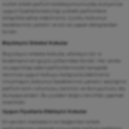
outlet erkek parfüm koleksiyonumuzda, bütçenize
uygun fiyatlarla kalıcılığı yüksek parfümlere
kolaylıkla sahip olabilirsiniz. Çünkü kokunuz
karakterinizi yansıtır ve sizi siz yapan detaylardan
biridir.
Büyüleyici Erkeksi Kokular
Büyüleyici erkeksi kokular, etkileyici bir iz
bırakmanın en güçlü yollarından biridir. Her zevke
ve yaşa hitap eden parfümlerimizle tanışarak
tarzınıza uygun kokuyu kolayca bulabilirsiniz.
Unutmayın, kokunuz karakterinizi yansıtır; seçtiğiniz
parfüm sizin ruhunuzu, tarzınızı ve duruşunuzu dış
dünyaya anlatır. Bu yüzden doğru tercihler yapmak
önemlidir.
Uygun Fiyatlarla Etkileyici Kokular
En sevilen markaların en beğenilen erkek
parfümlerine ulaşmak için
outlet parfüm
sayfamızı