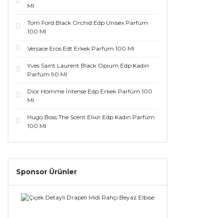
Ml
Le Labo Grasse (9)
Tom Ford Black Orchid Edp Unisex Parfüm
100 Ml
Acqua Di Parma (8)
Versace Eros Edt Erkek Parfüm 100 Ml
Bond (8)
Yves Saint Laurent Black Opium Edp Kadın
Parfüm 90 Ml
Calvin Klein (8)
Dior Homme İntense Edp Erkek Parfüm 100
Chloe (8)
Ml
Hugo Boss The Scent Elixir Edp Kadın Parfüm
Hermes (8)
100 Ml
Maison Francis Kurkdjian (8)
Xerjoff (8)
Sponsor Ürünler
Narciso Rodriguez (7)
Thierry Mugler (7)