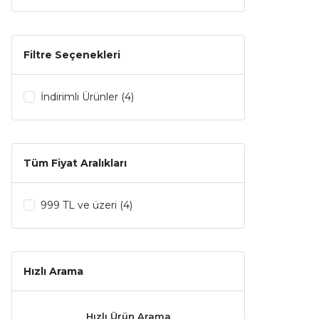
Bvlgari (25)
Carolina Herrera (25)
Filtre Seçenekleri
Dior (24)
İndirimli Ürünler (4)
Gucci (22)
Hugo Boss (20)
Tüm Fiyat Aralıkları
Chanel (17)
Dolce Gabbana (17)
999 TL ve üzeri (4)
Lancome (17)
Yves Saint Laurent (17)
Hızlı Arama
Jean Paul Gaultier (15)
Hızlı Ürün Arama