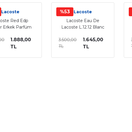
%53
Lacoste
Lacoste
oste Red Edp
Lacoste Eau De
er Erkek Parfüm
Lacoste L.12.12 Blanc
100 Ml
Edt Tester Erkek
1.888,00
1.645,00
00
3.500,00
Parfüm 100 Ml
TL
TL
TL