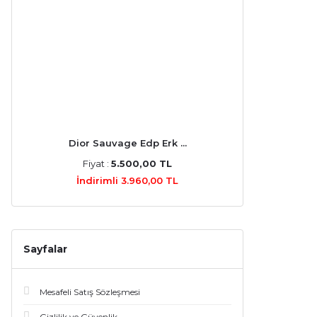
Lacoste (4)
Parfums De Marly (4)
Roja Parfums (4)
Victoria's Secret (4)
Dior Sauvage Edp Erk ...
Bottega Veneta (3)
Fiyat :
5.500,00 TL
Davidoff (3)
İndirimli 3.960,00 TL
Elie Saab (3)
Jimmy Choo (3)
Sayfalar
Marc Jacobs (3)
Mesafeli Satış Sözleşmesi
Memo (3)
Gizlilik ve Güvenlik