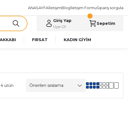
ANASAYFA
İletişim
Blog
İletişim Formu
Sipariş sorgula
Giriş Yap
Sepetim
Üye Ol
AKKABI
FIRSAT
KADIN GİYİM
 4 ürün