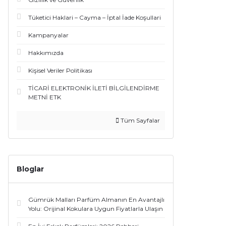
Prada (3)
Tüketici Haklari – Cayma – İptal İade Koşullari
Roberto Cavalli (3)
Kampanyalar
Serge Lutens (3)
Hakkımızda
Kişisel Veriler Politikası
Sospiro (3)
TİCARİ ELEKTRONİK İLETİ BİLGİLENDİRME
Cacharel (2)
METNİ ETK
Dkny (2)
Tüm Sayfalar
Escada (2)
Escentrıc Molecules (2)
Bloglar
Franck Boclet (2)
Gümrük Malları Parfüm Almanın En Avantajlı
Jo Malone London (2)
Yolu: Orijinal Kokulara Uygun Fiyatlarla Ulaşın
Orto Parisi (2)