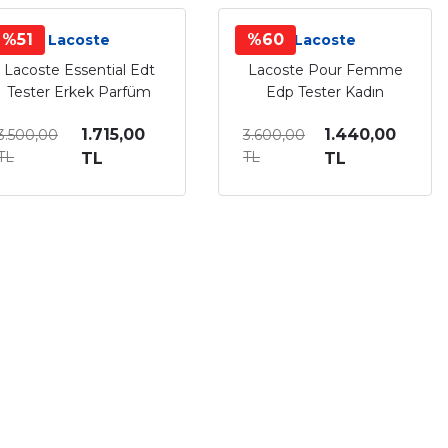
%51
%60
Lacoste
Lacoste
Lacoste Essential Edt
Lacoste Pour Femme
Tester Erkek Parfüm
Edp Tester Kadın
125 Ml
Parfüm 90 Ml
1.715,00
1.440,00
3.500,00
3.600,00
TL
TL
TL
TL