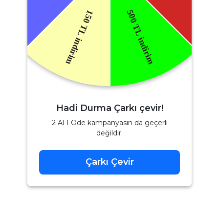
Hadi Durma Çarkı çevir!
2 Al 1 Öde kampanyasın da geçerli
değildir.
Çarkı Çevir