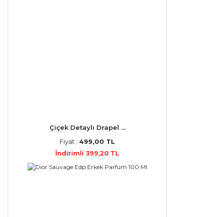
Montale (6)
Victor Rolf (6)
Estee Lauder (5)
Kenzo (5)
Nasomatto (5)
Atelier Cologne (4)
Çiçek Detaylı Drapel ...
AZZARO (4)
Fiyat :
499,00 TL
Byredo (4)
İndirimli 399,20 TL
Clive Christian (4)
Diesel (4)
İssey Miyake (4)