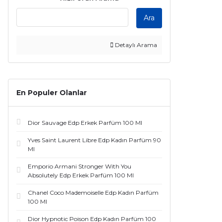
Louis Vuitton (15)
Ara
Burberry (14)
Creed (14)
Detaylı Arama
Givenchy (13)
Versace (13)
En Populer Olanlar
Frederic Malle (12)
Dior Sauvage Edp Erkek Parfüm 100 Ml
Guerlain (12)
Yves Saint Laurent Libre Edp Kadın Parfüm 90
Ml
Tiziana Terenzi (12)
Emporio Armani Stronger With You
Amouage (11)
Absolutely Edp Erkek Parfüm 100 Ml
Chanel Coco Mademoiselle Edp Kadın Parfüm
By Kilian (11)
100 Ml
Emporio Armani (11)
Dior Hypnotic Poison Edp Kadın Parfüm 100