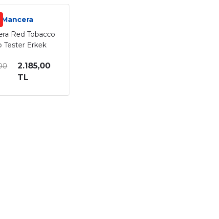
Mancera
ra Red Tobacco
 Tester Erkek
rfüm 120 Ml
2.185,00
00
TL