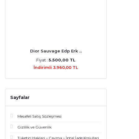
Parfums De Marly (4)
Roja Parfums (4)
Victoria's Secret (4)
Dior Sauvage Edp Erk ...
Bottega Veneta (3)
Fiyat :
5.500,00 TL
Davidoff (3)
İndirimli 3.960,00 TL
Elie Saab (3)
Jimmy Choo (3)
Sayfalar
Marc Jacobs (3)
Mesafeli Satış Sözleşmesi
Memo (3)
Gizlilik ve Güvenlik
Prada (3)
Tüketici Haklari – Cayma – İptal İade Koşullari