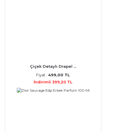
Victor Rolf (6)
Estee Lauder (5)
Kenzo (5)
Nasomatto (5)
Atelier Cologne (4)
Çiçek Detaylı Drapel ...
AZZARO (4)
Fiyat :
499,00 TL
Byredo (4)
İndirimli 399,20 TL
Clive Christian (4)
Diesel (4)
İssey Miyake (4)
Lacoste (4)