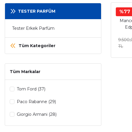
TESTER PARFÜM
%77
Mance
Edp
Tester Erkek Parfüm
Pa
9.500,
Tüm Kategoriler
TL
Tüm Markalar
Tom Ford (37)
Paco Rabanne (29)
Giorgio Armani (28)
Bvlgari (25)