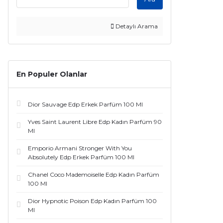
Burberry (14)
Creed (14)
Detaylı Arama
Givenchy (13)
Versace (13)
En Populer Olanlar
Frederic Malle (12)
Dior Sauvage Edp Erkek Parfüm 100 Ml
Guerlain (12)
Yves Saint Laurent Libre Edp Kadın Parfüm 90
Ml
Tiziana Terenzi (12)
Emporio Armani Stronger With You
Amouage (11)
Absolutely Edp Erkek Parfüm 100 Ml
Chanel Coco Mademoiselle Edp Kadın Parfüm
By Kilian (11)
100 Ml
Emporio Armani (11)
Dior Hypnotic Poison Edp Kadın Parfüm 100
Ml
Le Labo Grasse (9)