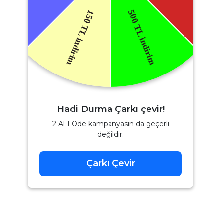
Hadi Durma Çarkı çevir!
2 Al 1 Öde kampanyasın da geçerli
değildir.
Çarkı Çevir