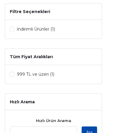
Carolina Herrera (25)
Filtre Seçenekleri
Dior (24)
İndirimli Ürünler (1)
Gucci (22)
Hugo Boss (20)
Tüm Fiyat Aralıkları
Chanel (17)
Dolce Gabbana (17)
999 TL ve üzeri (1)
Lancome (17)
Yves Saint Laurent (17)
Hızlı Arama
Jean Paul Gaultier (15)
Hızlı Ürün Arama
Louis Vuitton (15)
Ara