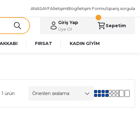
ANASAYFA
İletişim
Blog
İletişim Formu
Sipariş sorgula
Giriş Yap
Sepetim
Üye Ol
AKKABI
FIRSAT
KADIN GİYİM
 1 ürün