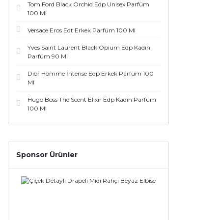
Tom Ford Black Orchid Edp Unisex Parfüm
100 Ml
Acqua Di Parma (8)
Versace Eros Edt Erkek Parfüm 100 Ml
Bond (8)
Yves Saint Laurent Black Opium Edp Kadın
Parfüm 90 Ml
Calvin Klein (8)
Dior Homme İntense Edp Erkek Parfüm 100
Chloe (8)
Ml
Hugo Boss The Scent Elixir Edp Kadın Parfüm
Hermes (8)
100 Ml
Maison Francis Kurkdjian (8)
Xerjoff (8)
Sponsor Ürünler
Narciso Rodriguez (7)
Thierry Mugler (7)
Montale (6)