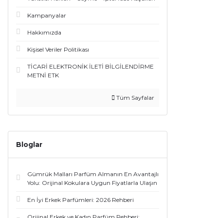
Roberto Cavalli (3)
Kampanyalar
Serge Lutens (3)
Hakkımızda
Kişisel Veriler Politikası
Sospiro (3)
TİCARİ ELEKTRONİK İLETİ BİLGİLENDİRME
Cacharel (2)
METNİ ETK
Dkny (2)
Tüm Sayfalar
Escada (2)
Escentrıc Molecules (2)
Bloglar
Franck Boclet (2)
Gümrük Malları Parfüm Almanın En Avantajlı
Jo Malone London (2)
Yolu: Orijinal Kokulara Uygun Fiyatlarla Ulaşın
Orto Parisi (2)
En İyi Erkek Parfümleri: 2026 Rehberi
Orijinal Erkek ve Kadın Parfüm Rehberi: