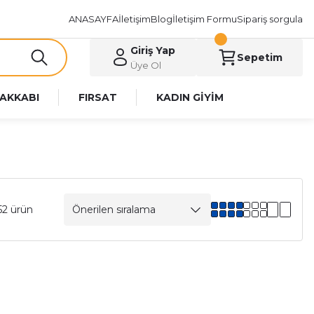
ANASAYFA
İletişim
Blog
İletişim Formu
Sipariş sorgula
Giriş Yap
Sepetim
Üye Ol
AKKABI
FIRSAT
KADIN GİYİM
52 ürün