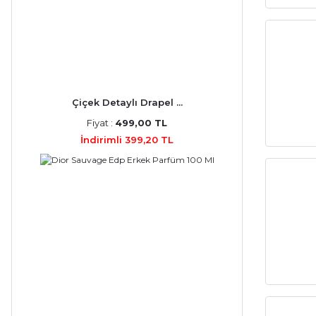
Atelier Cologne (4)
AZZARO (4)
Byredo (4)
Çiçek Detaylı Drapel ...
Clive Christian (4)
Fiyat :
499,00 TL
Diesel (4)
İndirimli 399,20 TL
İssey Miyake (4)
Lacoste (4)
Parfums De Marly (4)
Roja Parfums (4)
Victoria's Secret (4)