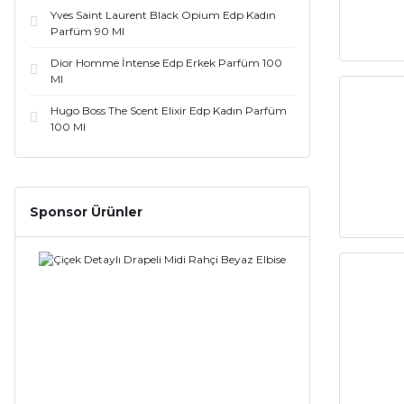
Yves Saint Laurent Black Opium Edp Kadın
Parfüm 90 Ml
Hermes (8)
Dior Homme İntense Edp Erkek Parfüm 100
Maison Francis Kurkdjian (8)
Ml
Hugo Boss The Scent Elixir Edp Kadın Parfüm
Xerjoff (8)
100 Ml
Narciso Rodriguez (7)
Thierry Mugler (7)
Sponsor Ürünler
Montale (6)
Victor Rolf (6)
Estee Lauder (5)
Kenzo (5)
Nasomatto (5)