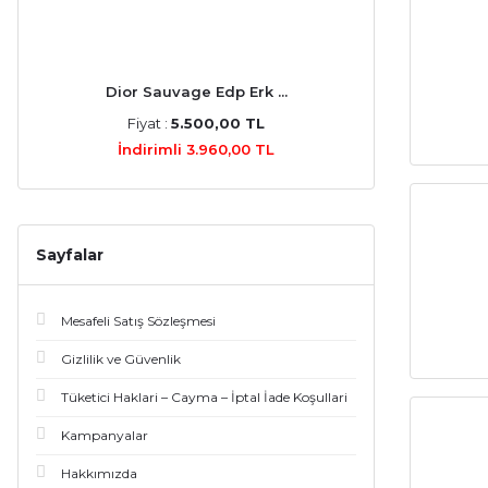
Bottega Veneta (3)
Davidoff (3)
Dior Sauvage Edp Erk ...
Elie Saab (3)
Fiyat :
5.500,00 TL
Jimmy Choo (3)
İndirimli 3.960,00 TL
Marc Jacobs (3)
Memo (3)
Sayfalar
Prada (3)
Mesafeli Satış Sözleşmesi
Roberto Cavalli (3)
Gizlilik ve Güvenlik
Serge Lutens (3)
Tüketici Haklari – Cayma – İptal İade Koşullari
Sospiro (3)
Kampanyalar
Cacharel (2)
Hakkımızda