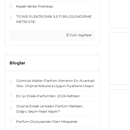
Kişisel Veriler Politikası
Dkny (2)
TİCARİ ELEKTRONİK İLETİ BİLGİLENDİRME
Escada (2)
METNİ ETK
Escentrıc Molecules (2)
Tüm Sayfalar
Franck Boclet (2)
Jo Malone London (2)
Bloglar
Orto Parisi (2)
Gümrük Malları Parfüm Almanın En Avantajlı
Valentino (2)
Yolu: Orijinal Kokulara Uygun Fiyatlarla Ulaşın
Zadig (2)
En İyi Erkek Parfümleri: 2026 Rehberi
Orijinal Erkek ve Kadın Parfüm Rehberi:
Abercrombie And Fitch (1)
Doğru Seçim Nasıl Yapılır?
Arabian Oud (1)
Parfüm Dünyasında Olan Hikayerler