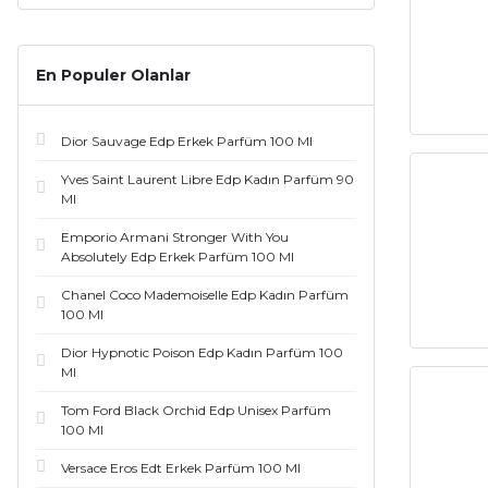
Frederic Malle (12)
Guerlain (12)
En Populer Olanlar
Tiziana Terenzi (12)
Dior Sauvage Edp Erkek Parfüm 100 Ml
Amouage (11)
Yves Saint Laurent Libre Edp Kadın Parfüm 90
Ml
By Kilian (11)
Emporio Armani Stronger With You
Emporio Armani (11)
Absolutely Edp Erkek Parfüm 100 Ml
Chanel Coco Mademoiselle Edp Kadın Parfüm
Le Labo Grasse (9)
100 Ml
Acqua Di Parma (8)
Dior Hypnotic Poison Edp Kadın Parfüm 100
Ml
Bond (8)
Tom Ford Black Orchid Edp Unisex Parfüm
100 Ml
Calvin Klein (8)
Versace Eros Edt Erkek Parfüm 100 Ml
Chloe (8)