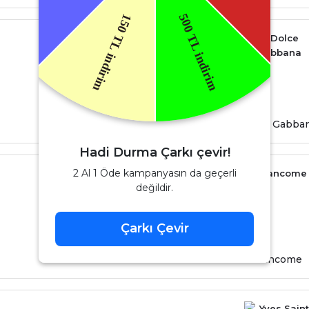
Dolce Gabba
Hadi Durma Çarkı çevir!
2 Al 1 Öde kampanyasın da geçerli
değildir.
Çarkı Çevir
Lancome