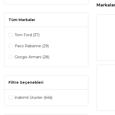
Markala
Tüm Markalar
Tom Ford (37)
Paco Rabanne (29)
Giorgio Armani (28)
Bvlgari (25)
Carolina Herrera (25)
Filtre Seçenekleri
Dior (24)
İndirimli Ürünler (646)
Gucci (22)
Hugo Boss (20)