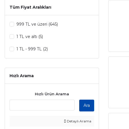
Tüm Fiyat Aralıkları
Chanel (17)
Dolce Gabbana (17)
999 TL ve üzeri (645)
Lancome (17)
1 TL ve altı (5)
Yves Saint Laurent (17)
1 TL - 999 TL (2)
Jean Paul Gaultier (15)
Louis Vuitton (15)
Hızlı Arama
Burberry (14)
Hızlı Ürün Arama
Creed (14)
Ara
Givenchy (13)
Versace (13)
Detaylı Arama