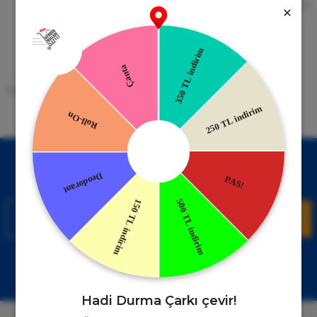
256bit SSL Sertifikası
Kredi kartıyla ile ya da Nakit Ödeme
Seçeneği
Mobil Cebinizde
15 Gün İade Garantisi
Uygulamayı Yükle İndirimleri Kazan
Hızlı ve Kolay İade İmkânı.
!
Kampanyalardan Haberdar Ol!
Hemen E-posta listemize kayıt ol, en güncel kampanyalar ve
duyuruları ilk öğrenen sen ol.
Kaydol
Müşteri Hizmetleri
WhatsApp Sipariş
0850 885 17 08
+90850 885 17 08
Hadi Durma Çarkı çevir!