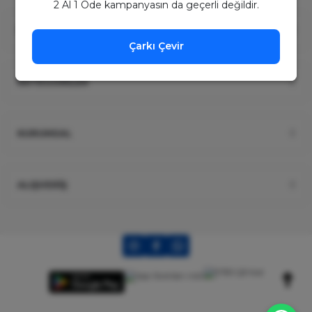
2 Al 1 Öde kampanyasın da geçerli değildir.
ÜYELİK
Çarkı Çevir
KATEGORİLER
KURUMSAL
ALIŞVERİŞ