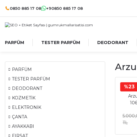
0850 885 17 08
+90850 885 17 08
PARFÜM
TESTER PARFÜM
DEODORANT
Arzu
PARFÜM
TESTER PARFÜM
%23
DEODORANT
Arz
KOZMETİK
106
ELEKTRONİK
5.000
ÇANTA
TL
AYAKKABI
FIRSAT