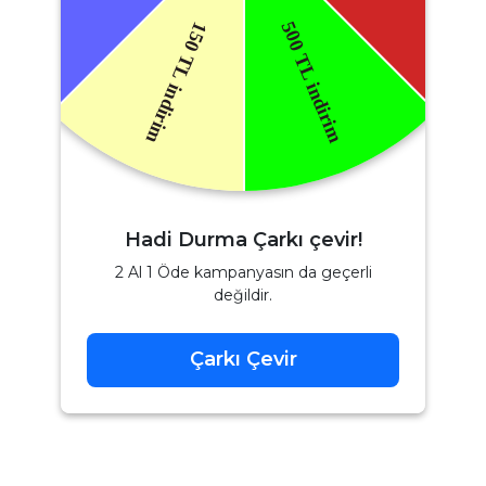
Hadi Durma Çarkı çevir!
2 Al 1 Öde kampanyasın da geçerli
değildir.
Çarkı Çevir