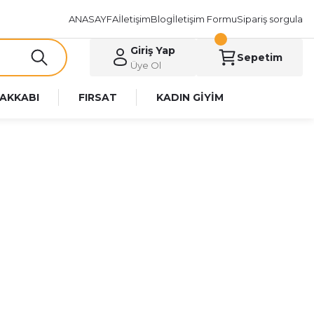
ANASAYFA
İletişim
Blog
İletişim Formu
Sipariş sorgula
Giriş Yap
Sepetim
Üye Ol
AKKABI
FIRSAT
KADIN GİYİM