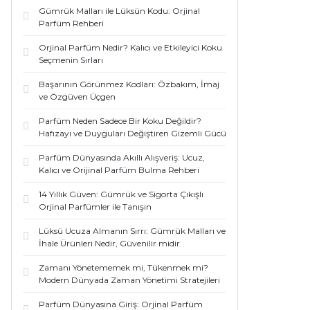
Gümrük Malları ile Lüksün Kodu: Orjinal
Parfüm Rehberi
Orjinal Parfüm Nedir? Kalıcı ve Etkileyici Koku
Seçmenin Sırları
Başarının Görünmez Kodları: Özbakım, İmaj
ve Özgüven Üçgen
Parfüm Neden Sadece Bir Koku Değildir?
Hafızayı ve Duyguları Değiştiren Gizemli Gücü
Parfüm Dünyasında Akıllı Alışveriş: Ucuz,
Kalıcı ve Orijinal Parfüm Bulma Rehberi
14 Yıllık Güven: Gümrük ve Sigorta Çıkışlı
Orjinal Parfümler ile Tanışın
Lüksü Ucuza Almanın Sırrı: Gümrük Malları ve
İhale Ürünleri Nedir, Güvenilir midir
Zamanı Yönetememek mi, Tükenmek mi?
Modern Dünyada Zaman Yönetimi Stratejileri
Parfüm Dünyasına Giriş: Orjinal Parfüm