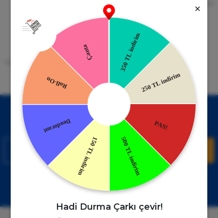
256bit SSL Sertifikası
Kredi kartıyla ile ya da Nakit Ödeme
Seçeneği
Mobil Cebinizde
15 Gün İade Garantisi
Uygulamayı Yükle İndirimleri Kazan
Hızlı ve Kolay İade İmkânı.
!
Kampanyalardan Haberdar Ol!
Hemen E-posta listemize kayıt ol, en güncel kampanyalar ve
duyuruları ilk öğrenen sen ol.
Kaydol
Müşteri Hizmetleri
WhatsApp Sipariş
0850 885 17 08
+90850 885 17 08
Hadi Durma Çarkı çevir!