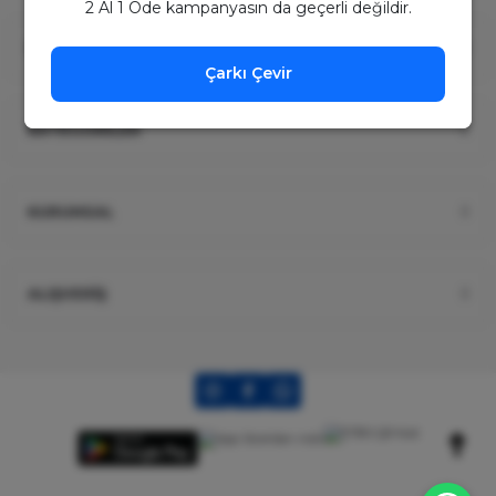
2 Al 1 Öde kampanyasın da geçerli değildir.
ÜYELİK
Çarkı Çevir
KATEGORİLER
KURUMSAL
ALIŞVERİŞ