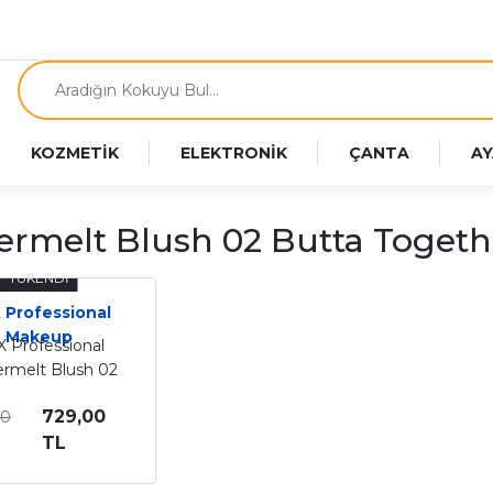
KOZMETİK
ELEKTRONİK
ÇANTA
AY
ermelt Blush 02 Butta Togeth
TÜKENDİ
 Professional
Makeup
 Professional
ermelt Blush 02
er Kremsi Pudra
729,00
00
Allık
TL