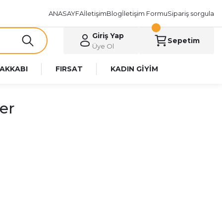
ANASAYFA
İletişim
Blog
İletişim Formu
Sipariş sorgula
Giriş Yap
Sepetim
Üye Ol
AKKABI
FIRSAT
KADIN GİYİM
er