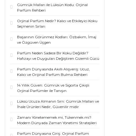
Gümrük Malları ile Lüksün Kodu: Orjinal
Parfüm Rehberi
Orjinal Parfüm Nedir? Kalıcı ve Etkileyici Koku
Seçmenin Sırları
Başarının Görünmez Kodları: Özbakım, İmaj
ve Özgüven Üçgen
Parfüm Neden Sadece Bir Koku Değildir?
Hafızayı ve Duyguları Değiştiren Gizemli Gücü
Parfüm Dünyasında Akıllı Alışveriş: Ucuz,
Kalıcı ve Orijinal Parfüm Bulma Rehberi
14 Yıllık Güven: Gümrük ve Sigorta Çıkışlı
Orjinal Parfümler ile Tanışın
Lüksü Ucuza Almanın Sırrı: Gümrük Malları ve
İhale Ürünleri Nedir, Güvenilir midir
Zamanı Yönetememek mi, Tükenmek mi?
Modern Dünyada Zaman Yönetimi Stratejileri
Parfüm Dünyasına Giriş: Orjinal Parfüm