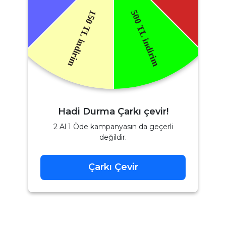
Hadi Durma Çarkı çevir!
2 Al 1 Öde kampanyasın da geçerli
değildir.
Çarkı Çevir