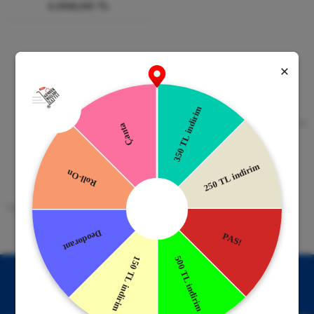
2.006,00 TL
Güvenli Alışveriş
Kapıda Ödeme
256bit SSL Sertifikası
Kredi kartıyla ile ya da Nakit Ödeme
Seçeneği
Mobil Cebinizde
15 Gün İade Garantisi
Uygulamayı Yükle İndirimleri Kazan
Hızlı ve Kolay İade İmkânı.
!
Kampanyalardan Haberdar Ol!
Hemen E-posta listemize kayıt ol, en güncel kampanyalar ve
duyuruları ilk öğrenen sen ol.