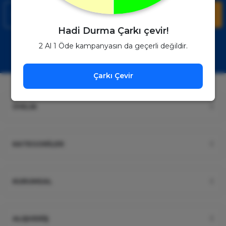
Kaydol
Hadi Durma Çarkı çevir!
Müşteri Hizmetleri
WhatsApp Sipariş
2 Al 1 Öde kampanyasın da geçerli değildir.
0850 885 17 08
+90850 885 17 08
Çarkı Çevir
ÜYELİK
KATEGORİLER
KURUMSAL
ALIŞVERİŞ