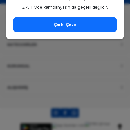
2 Al 1 Öde kampanyasın da geçerli değildir.
ÜYELİK
Çarkı Çevir
KATEGORİLER
KURUMSAL
ALIŞVERİŞ