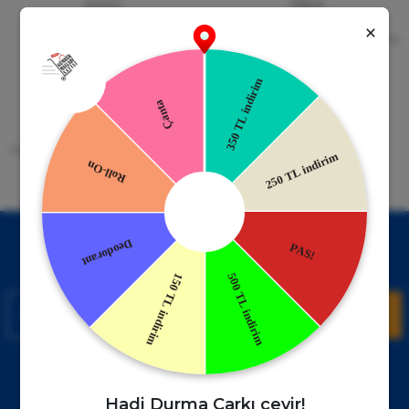
Güvenli Alışveriş
Kapıda Ödeme
256bit SSL Sertifikası
Kredi kartıyla ile ya da Nakit Ödeme
Seçeneği
Mobil Cebinizde
15 Gün İade Garantisi
Uygulamayı Yükle İndirimleri Kazan
Hızlı ve Kolay İade İmkânı.
!
Kampanyalardan Haberdar Ol!
Hemen E-posta listemize kayıt ol, en güncel kampanyalar ve
duyuruları ilk öğrenen sen ol.
Kaydol
Müşteri Hizmetleri
WhatsApp Sipariş
0850 885 17 08
+90850 885 17 08
Hadi Durma Çarkı çevir!