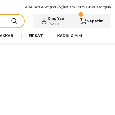
ANASAYFA
İletişim
Blog
İletişim Formu
Sipariş sorgula
Giriş Yap
Sepetim
Üye Ol
AKKABI
FIRSAT
KADIN GİYİM