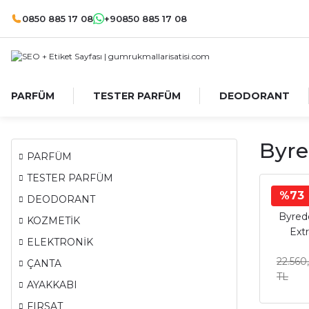
0850 885 17 08
+90850 885 17 08
PARFÜM
TESTER PARFÜM
DEODORANT
Byre
PARFÜM
TESTER PARFÜM
%73
DEODORANT
Byredo
KOZMETİK
Ext
ELEKTRONİK
Unise
22.560
ÇANTA
TL
AYAKKABI
FIRSAT