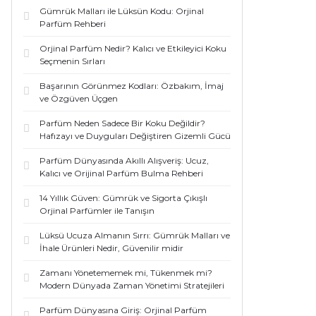
Gümrük Malları ile Lüksün Kodu: Orjinal
Parfüm Rehberi
Orjinal Parfüm Nedir? Kalıcı ve Etkileyici Koku
Seçmenin Sırları
Başarının Görünmez Kodları: Özbakım, İmaj
ve Özgüven Üçgen
Parfüm Neden Sadece Bir Koku Değildir?
Hafızayı ve Duyguları Değiştiren Gizemli Gücü
Parfüm Dünyasında Akıllı Alışveriş: Ucuz,
Kalıcı ve Orijinal Parfüm Bulma Rehberi
14 Yıllık Güven: Gümrük ve Sigorta Çıkışlı
Orjinal Parfümler ile Tanışın
Lüksü Ucuza Almanın Sırrı: Gümrük Malları ve
İhale Ürünleri Nedir, Güvenilir midir
Zamanı Yönetememek mi, Tükenmek mi?
Modern Dünyada Zaman Yönetimi Stratejileri
Parfüm Dünyasına Giriş: Orjinal Parfüm