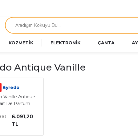
KOZMETİK
ELEKTRONİK
ÇANTA
AY
do Antique Vanille
Byredo
 Vanille Antique
rait De Parfum
x Parfüm 100 Ml
6.091,20
,00
TL