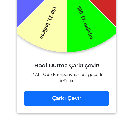
Hadi Durma Çarkı çevir!
2 Al 1 Öde kampanyasın da geçerli
değildir.
Çarkı Çevir