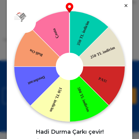
256bit SSL Sertifikası
Kredi kartıyla ile ya da Nakit Ödeme
Seçeneği
Mobil Cebinizde
15 Gün İade Garantisi
Uygulamayı Yükle İndirimleri Kazan
Hızlı ve Kolay İade İmkânı.
!
Kampanyalardan Haberdar Ol!
Hemen E-posta listemize kayıt ol, en güncel kampanyalar ve
duyuruları ilk öğrenen sen ol.
Kaydol
Müşteri Hizmetleri
WhatsApp Sipariş
0850 885 17 08
+90850 885 17 08
Hadi Durma Çarkı çevir!