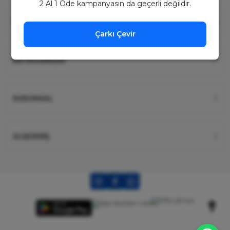
2 Al 1 Öde kampanyasın da geçerli değildir.
ÜYELİK
Çarkı Çevir
KATEGORİLER
KURUMSAL
ALIŞVERİŞ