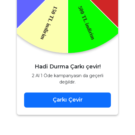
Hadi Durma Çarkı çevir!
2 Al 1 Öde kampanyasın da geçerli
değildir.
Çarkı Çevir