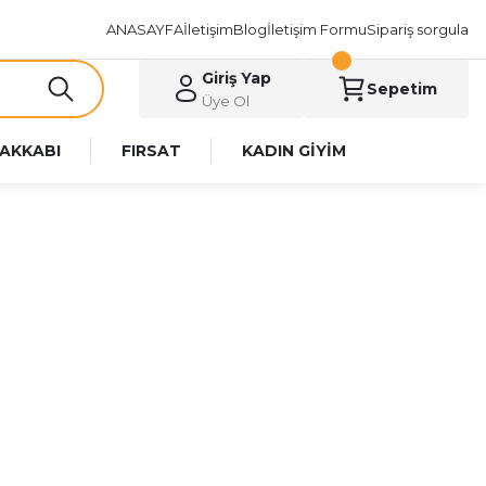
ANASAYFA
İletişim
Blog
İletişim Formu
Sipariş sorgula
Giriş Yap
Sepetim
Üye Ol
AKKABI
FIRSAT
KADIN GİYİM