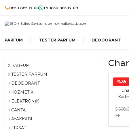
0850 885 17 08
+90850 885 17 08
PARFÜM
TESTER PARFÜM
DEODORANT
Chan
PARFÜM
TESTER PARFÜM
%35
DEODORANT
Cha
KOZMETİK
Kadı
ELEKTRONİK
5.660,
ÇANTA
TL
AYAKKABI
FIRSAT