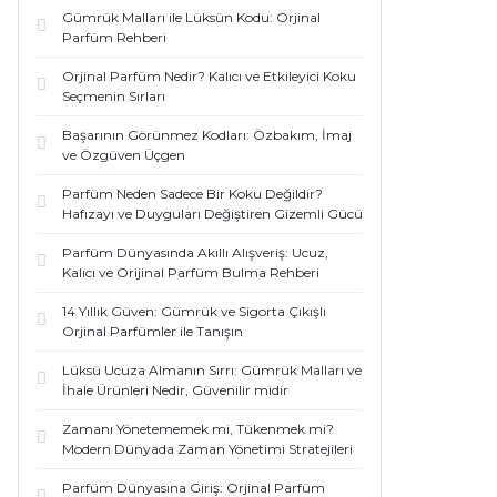
Gümrük Malları ile Lüksün Kodu: Orjinal
Parfüm Rehberi
Orjinal Parfüm Nedir? Kalıcı ve Etkileyici Koku
Seçmenin Sırları
Başarının Görünmez Kodları: Özbakım, İmaj
ve Özgüven Üçgen
Parfüm Neden Sadece Bir Koku Değildir?
Hafızayı ve Duyguları Değiştiren Gizemli Gücü
Parfüm Dünyasında Akıllı Alışveriş: Ucuz,
Kalıcı ve Orijinal Parfüm Bulma Rehberi
14 Yıllık Güven: Gümrük ve Sigorta Çıkışlı
Orjinal Parfümler ile Tanışın
Lüksü Ucuza Almanın Sırrı: Gümrük Malları ve
İhale Ürünleri Nedir, Güvenilir midir
Zamanı Yönetememek mi, Tükenmek mi?
Modern Dünyada Zaman Yönetimi Stratejileri
Parfüm Dünyasına Giriş: Orjinal Parfüm