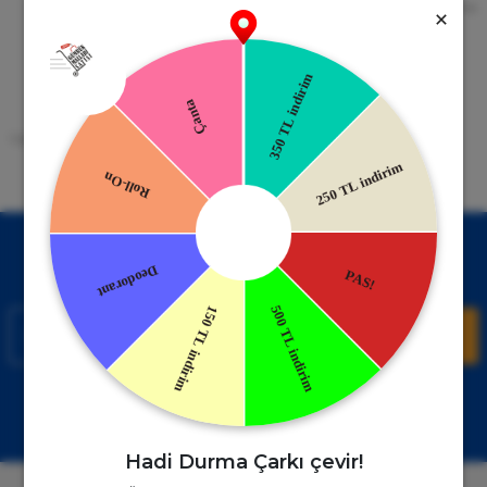
256bit SSL Sertifikası
Kredi kartıyla ile ya da Nakit Ödeme
Seçeneği
Mobil Cebinizde
15 Gün İade Garantisi
Uygulamayı Yükle İndirimleri Kazan
Hızlı ve Kolay İade İmkânı.
!
Kampanyalardan Haberdar Ol!
Hemen E-posta listemize kayıt ol, en güncel kampanyalar ve
duyuruları ilk öğrenen sen ol.
Kaydol
Müşteri Hizmetleri
WhatsApp Sipariş
0850 885 17 08
+90850 885 17 08
Hadi Durma Çarkı çevir!