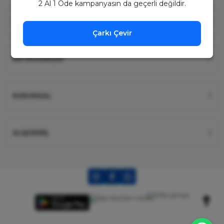
2 Al 1 Öde kampanyasın da geçerli değildir.
ÜYELİK
Çarkı Çevir
KATEGORİLER
KURUMSAL
ALIŞVERİŞ