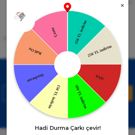
256bit SSL Sertifikası
Kredi kartıyla ile ya da Nakit Ödeme
Seçeneği
Mobil Cebinizde
15 Gün İade Garantisi
Uygulamayı Yükle İndirimleri Kazan
Hızlı ve Kolay İade İmkânı.
!
Kampanyalardan Haberdar Ol!
Hemen E-posta listemize kayıt ol, en güncel kampanyalar ve
duyuruları ilk öğrenen sen ol.
Kaydol
Müşteri Hizmetleri
WhatsApp Sipariş
0850 885 17 08
+90850 885 17 08
Hadi Durma Çarkı çevir!