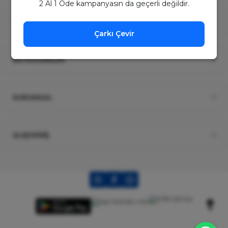
2 Al 1 Öde kampanyasın da geçerli değildir.
ÜYELİK
Çarkı Çevir
KATEGORİLER
KURUMSAL
ALIŞVERİŞ