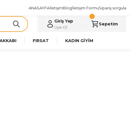
ANASAYFA
İletişim
Blog
İletişim Formu
Sipariş sorgula
Giriş Yap
Sepetim
Üye Ol
AKKABI
FIRSAT
KADIN GİYİM