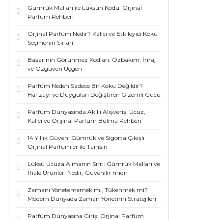
Gümrük Malları ile Lüksün Kodu: Orjinal
Parfüm Rehberi
Orjinal Parfüm Nedir? Kalıcı ve Etkileyici Koku
Seçmenin Sırları
Başarının Görünmez Kodları: Özbakım, İmaj
ve Özgüven Üçgen
Parfüm Neden Sadece Bir Koku Değildir?
Hafızayı ve Duyguları Değiştiren Gizemli Gücü
Parfüm Dünyasında Akıllı Alışveriş: Ucuz,
Kalıcı ve Orijinal Parfüm Bulma Rehberi
14 Yıllık Güven: Gümrük ve Sigorta Çıkışlı
Orjinal Parfümler ile Tanışın
Lüksü Ucuza Almanın Sırrı: Gümrük Malları ve
İhale Ürünleri Nedir, Güvenilir midir
Zamanı Yönetememek mi, Tükenmek mi?
Modern Dünyada Zaman Yönetimi Stratejileri
Parfüm Dünyasına Giriş: Orjinal Parfüm