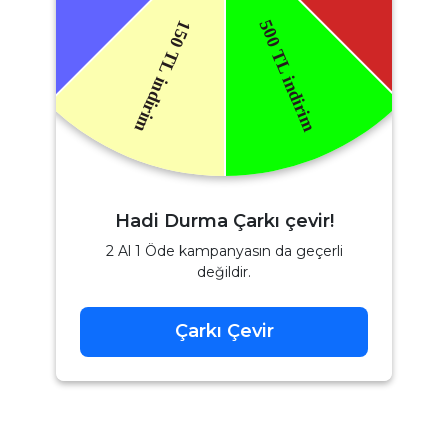
Hadi Durma Çarkı çevir!
2 Al 1 Öde kampanyasın da geçerli
değildir.
Çarkı Çevir