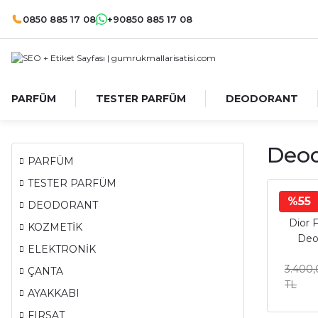
0850 885 17 08
+90850 885 17 08
PARFÜM
TESTER PARFÜM
DEODORANT
Deod
PARFÜM
TESTER PARFÜM
%55
DEODORANT
Dior 
KOZMETİK
Deo
ELEKTRONİK
3.400
ÇANTA
TL
AYAKKABI
FIRSAT