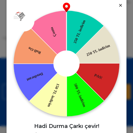
256bit SSL Sertifikası
Kredi kartıyla ile ya da Nakit Ödeme
Seçeneği
Mobil Cebinizde
15 Gün İade Garantisi
Uygulamayı Yükle İndirimleri Kazan
Hızlı ve Kolay İade İmkânı.
!
Kampanyalardan Haberdar Ol!
Hemen E-posta listemize kayıt ol, en güncel kampanyalar ve
duyuruları ilk öğrenen sen ol.
Kaydol
Müşteri Hizmetleri
WhatsApp Sipariş
0850 885 17 08
+90850 885 17 08
Hadi Durma Çarkı çevir!