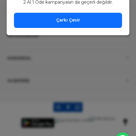
2 Al 1 Öde kampanyasın da geçerli değildir.
ÜYELİK
Çarkı Çevir
KATEGORİLER
KURUMSAL
ALIŞVERİŞ