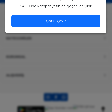
2 Al 1 Öde kampanyasın da geçerli değildir.
ÜYELİK
Çarkı Çevir
KATEGORİLER
KURUMSAL
ALIŞVERİŞ