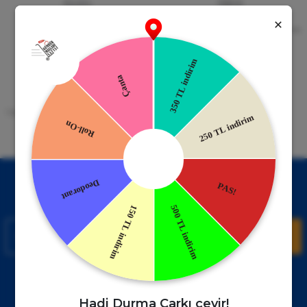
Güvenli Alışveriş
Kapıda Ödeme
256bit SSL Sertifikası
Kredi kartıyla ile ya da Nakit Ödeme
Seçeneği
Mobil Cebinizde
15 Gün İade Garantisi
Uygulamayı Yükle İndirimleri Kazan
Hızlı ve Kolay İade İmkânı.
!
Kampanyalardan Haberdar Ol!
Hemen E-posta listemize kayıt ol, en güncel kampanyalar ve
duyuruları ilk öğrenen sen ol.
Kaydol
Müşteri Hizmetleri
WhatsApp Sipariş
0850 885 17 08
+90850 885 17 08
Hadi Durma Çarkı çevir!