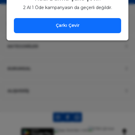
2 Al 1 Öde kampanyasın da geçerli değildir.
ÜYELİK
Çarkı Çevir
KATEGORİLER
KURUMSAL
ALIŞVERİŞ