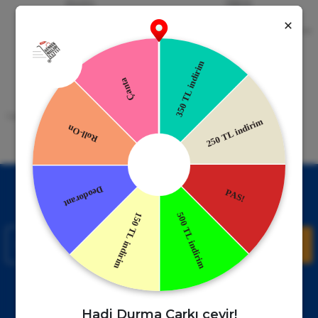
Güvenli Alışveriş
Kapıda Ödeme
256bit SSL Sertifikası
Kredi kartıyla ile ya da Nakit Ödeme
Seçeneği
Mobil Cebinizde
15 Gün İade Garantisi
Uygulamayı Yükle İndirimleri Kazan
Hızlı ve Kolay İade İmkânı.
!
Kampanyalardan Haberdar Ol!
Hemen E-posta listemize kayıt ol, en güncel kampanyalar ve
duyuruları ilk öğrenen sen ol.
Kaydol
Müşteri Hizmetleri
WhatsApp Sipariş
0850 885 17 08
+90850 885 17 08
Hadi Durma Çarkı çevir!