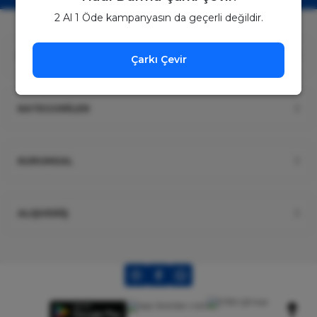
2 Al 1 Öde kampanyasın da geçerli değildir.
ÜYELİK
Çarkı Çevir
KATEGORİLER
KURUMSAL
ALIŞVERİŞ