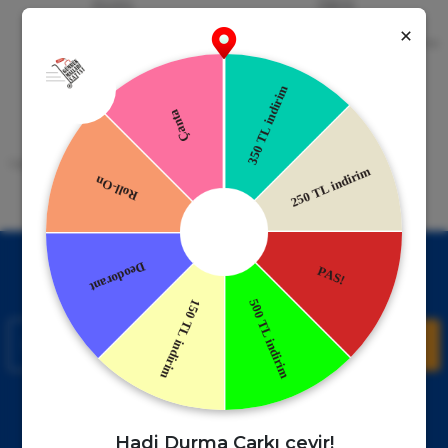
Güvenli Alışveriş
Kapıda Ödeme
256bit SSL Sertifikası
Kredi kartıyla ile ya da Nakit Ödeme
Seçeneği
Mobil Cebinizde
15 Gün İade Garantisi
Uygulamayı Yükle İndirimleri Kazan
Hızlı ve Kolay İade İmkânı.
!
Kampanyalardan Haberdar Ol!
Hemen E-posta listemize kayıt ol, en güncel kampanyalar ve
duyuruları ilk öğrenen sen ol.
Kaydol
Müşteri Hizmetleri
WhatsApp Sipariş
0850 885 17 08
+90850 885 17 08
Hadi Durma Çarkı çevir!