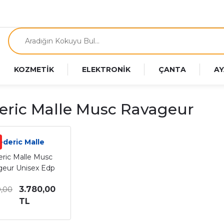
KOZMETİK
ELEKTRONİK
ÇANTA
AY
eric Malle Musc Ravageur
ederic Malle
eric Malle Musc
eur Unisex Edp
rfüm 100 Ml
3.780,00
0,00
TL