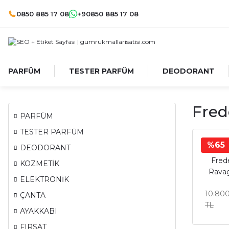
0850 885 17 08
+90850 885 17 08
PARFÜM
TESTER PARFÜM
DEODORANT
Fred
PARFÜM
TESTER PARFÜM
%65
Fr
DEODORANT
Fred
KOZMETİK
Ravag
ELEKTRONİK
Pa
10.80
ÇANTA
TL
AYAKKABI
FIRSAT