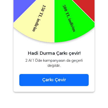
Hadi Durma Çarkı çevir!
2 Al 1 Öde kampanyasın da geçerli
değildir.
Çarkı Çevir