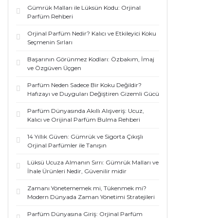
Gümrük Malları ile Lüksün Kodu: Orjinal
Parfüm Rehberi
Orjinal Parfüm Nedir? Kalıcı ve Etkileyici Koku
Seçmenin Sırları
Başarının Görünmez Kodları: Özbakım, İmaj
ve Özgüven Üçgen
Parfüm Neden Sadece Bir Koku Değildir?
Hafızayı ve Duyguları Değiştiren Gizemli Gücü
Parfüm Dünyasında Akıllı Alışveriş: Ucuz,
Kalıcı ve Orijinal Parfüm Bulma Rehberi
14 Yıllık Güven: Gümrük ve Sigorta Çıkışlı
Orjinal Parfümler ile Tanışın
Lüksü Ucuza Almanın Sırrı: Gümrük Malları ve
İhale Ürünleri Nedir, Güvenilir midir
Zamanı Yönetememek mi, Tükenmek mi?
Modern Dünyada Zaman Yönetimi Stratejileri
Parfüm Dünyasına Giriş: Orjinal Parfüm