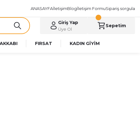
ANASAYFA
İletişim
Blog
İletişim Formu
Sipariş sorgula
Giriş Yap
Sepetim
Üye Ol
AKKABI
FIRSAT
KADIN GİYİM