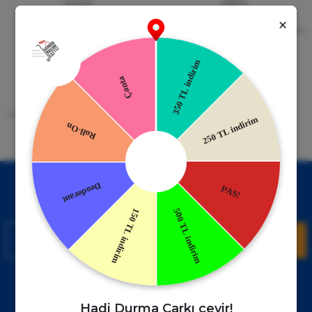
Güvenli Alışveriş
Kapıda Ödeme
256bit SSL Sertifikası
Kredi kartıyla ile ya da Nakit Ödeme
Seçeneği
Mobil Cebinizde
15 Gün İade Garantisi
Uygulamayı Yükle İndirimleri Kazan
Hızlı ve Kolay İade İmkânı.
!
Kampanyalardan Haberdar Ol!
Hemen E-posta listemize kayıt ol, en güncel kampanyalar ve
duyuruları ilk öğrenen sen ol.
Kaydol
Müşteri Hizmetleri
WhatsApp Sipariş
0850 885 17 08
+90850 885 17 08
Hadi Durma Çarkı çevir!