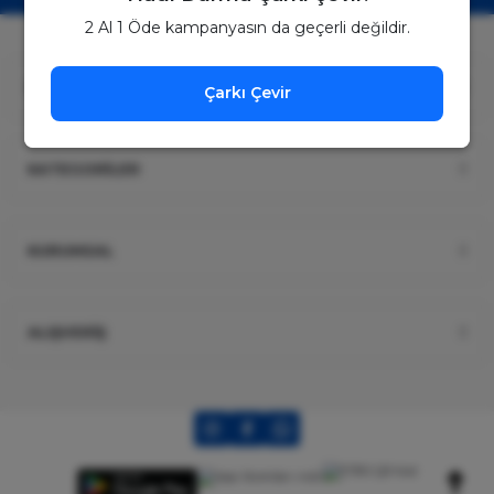
2 Al 1 Öde kampanyasın da geçerli değildir.
ÜYELİK
Çarkı Çevir
KATEGORİLER
KURUMSAL
ALIŞVERİŞ