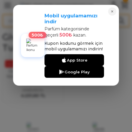
Geri Dön
Geri Dön
Geri Dön
×
Mobil uygulamamızı
indir
ARFÜM
NT
Parfüm kategorisinde
Givenchy Linterdit
500₺
500₺
geçerli
kazan.
arfüm
nt
Kupon kodunu görmek için
Tubereuse Noire
mobil uygulamamızı indirin!
arfüm
nt
App Store
%29
Givenchy
rfüm
Givenchy Linterdit Tubereuse
Google Play
Noire Edp Kadın Parfüm 80 Ml
5.960,00 TL
4.231,60 TL