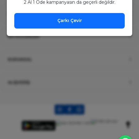
2 Al 1 Öde kampanyasın da geçerli değildir.
ÜYELİK
Çarkı Çevir
KATEGORİLER
KURUMSAL
ALIŞVERİŞ