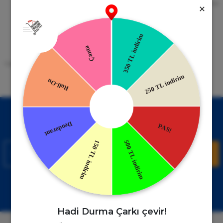
256bit SSL Sertifikası
Kredi kartıyla ile ya da Nakit Ödeme
Seçeneği
Mobil Cebinizde
15 Gün İade Garantisi
Uygulamayı Yükle İndirimleri Kazan
Hızlı ve Kolay İade İmkânı.
!
Kampanyalardan Haberdar Ol!
Hemen E-posta listemize kayıt ol, en güncel kampanyalar ve
duyuruları ilk öğrenen sen ol.
Kaydol
Müşteri Hizmetleri
WhatsApp Sipariş
0850 885 17 08
+90850 885 17 08
Hadi Durma Çarkı çevir!