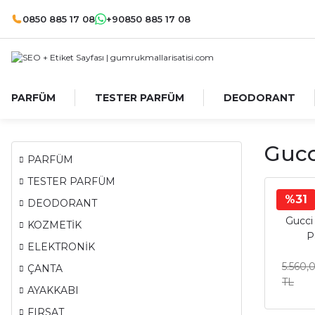
0850 885 17 08
+90850 885 17 08
PARFÜM
TESTER PARFÜM
DEODORANT
Gucc
PARFÜM
TESTER PARFÜM
%31
DEODORANT
Gucci 
KOZMETİK
P
ELEKTRONİK
5.560,
ÇANTA
TL
AYAKKABI
FIRSAT