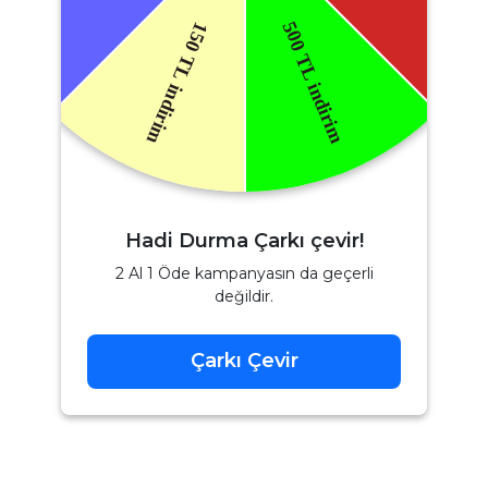
Hadi Durma Çarkı çevir!
2 Al 1 Öde kampanyasın da geçerli
değildir.
Çarkı Çevir