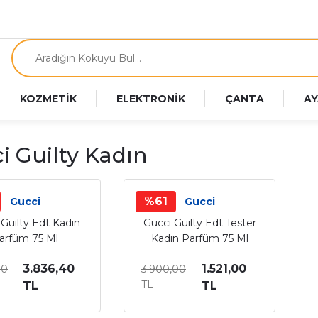
KOZMETİK
ELEKTRONİK
ÇANTA
AY
i Guilty Kadın
%61
Gucci
Gucci
Guilty Edt Kadın
Gucci Guilty Edt Tester
arfüm 75 Ml
Kadın Parfüm 75 Ml
3.836,40
1.521,00
00
3.900,00
TL
TL
TL