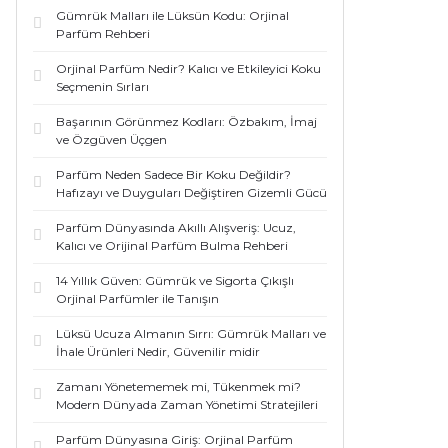
Gümrük Malları ile Lüksün Kodu: Orjinal
Parfüm Rehberi
Orjinal Parfüm Nedir? Kalıcı ve Etkileyici Koku
Seçmenin Sırları
Başarının Görünmez Kodları: Özbakım, İmaj
ve Özgüven Üçgen
Parfüm Neden Sadece Bir Koku Değildir?
Hafızayı ve Duyguları Değiştiren Gizemli Gücü
Parfüm Dünyasında Akıllı Alışveriş: Ucuz,
Kalıcı ve Orijinal Parfüm Bulma Rehberi
14 Yıllık Güven: Gümrük ve Sigorta Çıkışlı
Orjinal Parfümler ile Tanışın
Lüksü Ucuza Almanın Sırrı: Gümrük Malları ve
İhale Ürünleri Nedir, Güvenilir midir
Zamanı Yönetememek mi, Tükenmek mi?
Modern Dünyada Zaman Yönetimi Stratejileri
Parfüm Dünyasına Giriş: Orjinal Parfüm