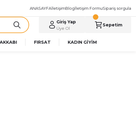
ANASAYFA
İletişim
Blog
İletişim Formu
Sipariş sorgula
Giriş Yap
Sepetim
Üye Ol
AKKABI
FIRSAT
KADIN GİYİM