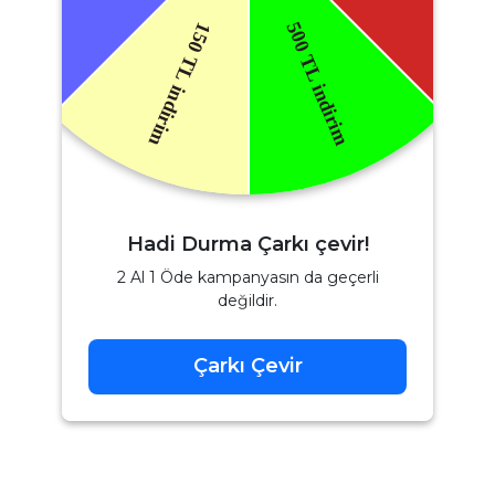
Hadi Durma Çarkı çevir!
2 Al 1 Öde kampanyasın da geçerli
değildir.
Çarkı Çevir