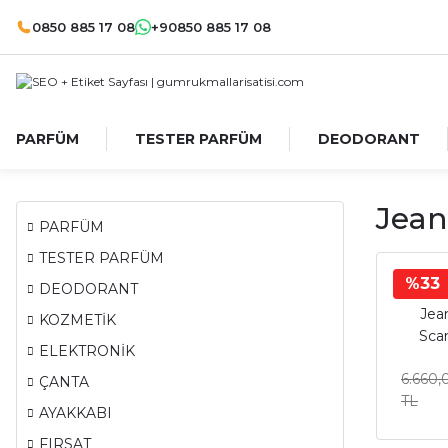
0850 885 17 08
+90850 885 17 08
PARFÜM
TESTER PARFÜM
DEODORANT
Jean
PARFÜM
TESTER PARFÜM
%33
Jean
DEODORANT
Jean
KOZMETİK
Sca
ELEKTRONİK
P
6.660,
ÇANTA
TL
AYAKKABI
FIRSAT