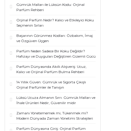
Gümrük Malları ile Lüksün Kodu: Orjinal
Parfüm Rehberi
Orjinal Parfüm Nedir? Kalıcı ve Etkileyici Koku
Seçmenin Sırları
Başarının Görünmez Kodları: Özbakım, İmaj
ve Özgüven Üçgen
Parfüm Neden Sadece Bir Koku Değildir?
Hafızayı ve Duyguları Değiştiren Gizemli Gücü
Parfüm Dünyasında Akıllı Alışveriş: Ucuz,
Kalıcı ve Orijinal Parfüm Bulma Rehberi
14 Yıllık Güven: Gümrük ve Sigorta Çıkışlı
Orjinal Parfümler ile Tanışın
Lüksü Ucuza Almanın Sırrı: Gümrük Malları ve
İhale Ürünleri Nedir, Güvenilir midir
Zamanı Yönetememek mi, Tükenmek mi?
Modern Dünyada Zaman Yönetimi Stratejileri
Parfüm Dünyasına Giriş: Orjinal Parfüm