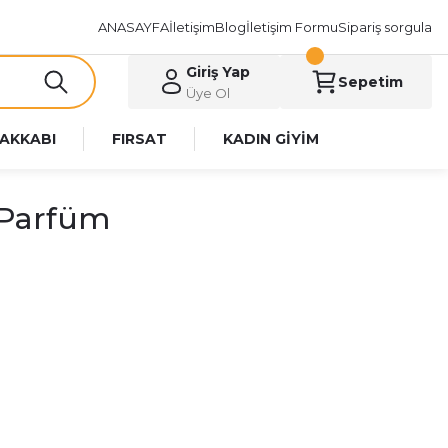
ANASAYFA
İletişim
Blog
İletişim Formu
Sipariş sorgula
Giriş Yap
Sepetim
Üye Ol
AKKABI
FIRSAT
KADIN GİYİM
 Parfüm