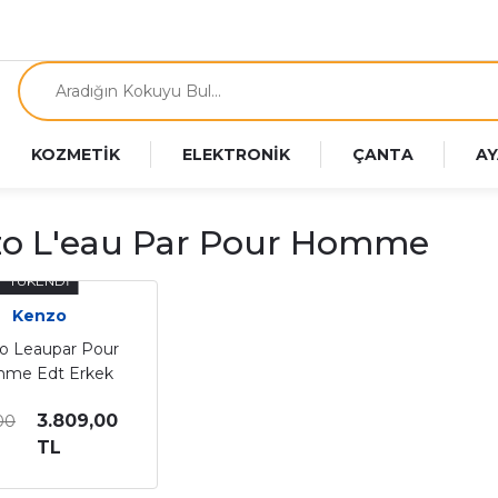
KOZMETİK
ELEKTRONİK
ÇANTA
AY
o L'eau Par Pour Homme
TÜKENDİ
Kenzo
o Leaupar Pour
me Edt Erkek
rfüm 100 Ml
3.809,00
00
TL