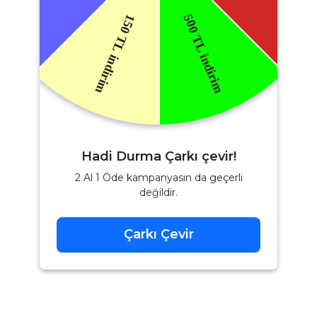
Hadi Durma Çarkı çevir!
2 Al 1 Öde kampanyasın da geçerli
değildir.
Çarkı Çevir