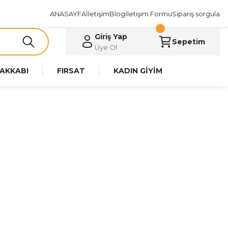
ANASAYFA
İletişim
Blog
İletişim Formu
Sipariş sorgula
Giriş Yap
Sepetim
Üye Ol
AKKABI
FIRSAT
KADIN GİYİM