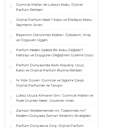
Gümrük Malları ile Lüksün Kodu: Orjinal
Parfüm Rehberi
Orjinal Parfüm Nedir? Kalıcı ve Etkileyici Koku
Seçmenin Sırları
Başarının Görünmez Kodları: Özbakım, İmaj
ve Özgüven Üçgen
Parfüm Neden Sadece Bir Koku Değildir?
Hafızayı ve Duyguları Değiştiren Gizemli Gücü
Parfüm Dünyasında Akıllı Alışveriş: Ucuz,
Kalıcı ve Orijinal Parfüm Bulma Rehberi
14 Yıllık Güven: Gümrük ve Sigorta Çıkışlı
Orjinal Parfümler ile Tanışın
Lüksü Ucuza Almanın Sırrı: Gümrük Malları ve
İhale Ürünleri Nedir, Güvenilir midir
Zamanı Yönetememek mi, Tükenmek mi?
Modern Dünyada Zaman Yönetimi Stratejileri
Parfüm Dünyasına Giriş: Orjinal Parfüm