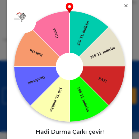
256bit SSL Sertifikası
Kredi kartıyla ile ya da Nakit Ödeme
Seçeneği
Mobil Cebinizde
15 Gün İade Garantisi
Uygulamayı Yükle İndirimleri Kazan
Hızlı ve Kolay İade İmkânı.
!
Kampanyalardan Haberdar Ol!
Hemen E-posta listemize kayıt ol, en güncel kampanyalar ve
duyuruları ilk öğrenen sen ol.
Kaydol
Müşteri Hizmetleri
WhatsApp Sipariş
0850 885 17 08
+90850 885 17 08
Hadi Durma Çarkı çevir!