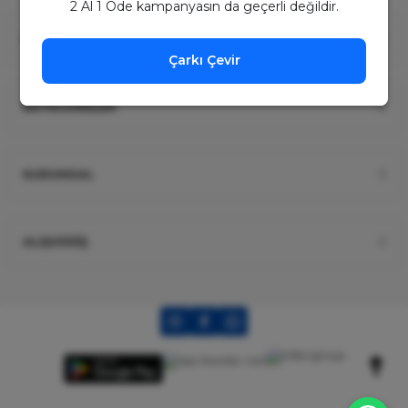
2 Al 1 Öde kampanyasın da geçerli değildir.
ÜYELİK
Çarkı Çevir
KATEGORİLER
KURUMSAL
ALIŞVERİŞ