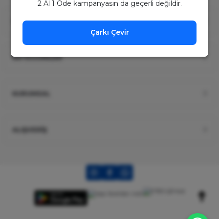
2 Al 1 Öde kampanyasın da geçerli değildir.
ÜYELİK
Çarkı Çevir
KATEGORİLER
KURUMSAL
ALIŞVERİŞ