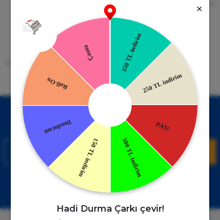
256bit SSL Sertifikası
Kredi kartıyla ile ya da Nakit Ödeme
Seçeneği
Mobil Cebinizde
15 Gün İade Garantisi
Uygulamayı Yükle İndirimleri Kazan
Hızlı ve Kolay İade İmkânı.
!
Kampanyalardan Haberdar Ol!
Hemen E-posta listemize kayıt ol, en güncel kampanyalar ve
duyuruları ilk öğrenen sen ol.
Kaydol
Müşteri Hizmetleri
WhatsApp Sipariş
0850 885 17 08
+90850 885 17 08
Hadi Durma Çarkı çevir!