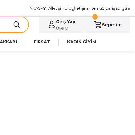
ANASAYFA
İletişim
Blog
İletişim Formu
Sipariş sorgula
Giriş Yap
Sepetim
Üye Ol
AKKABI
FIRSAT
KADIN GİYİM