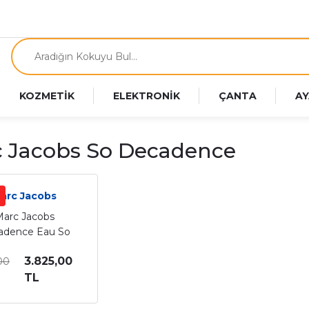
KOZMETİK
ELEKTRONİK
ÇANTA
AY
 Jacobs So Decadence
arc Jacobs
arc Jacobs
adence Eau So
dent Edt Kadın
3.825,00
00
rfüm 100 Ml
TL