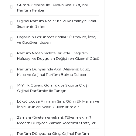
Gümrük Malları ile Lüksün Kodu: Orjinal
Parfüm Rehberi
Orjinal Parfüm Nedir? Kalıcı ve Etkileyici Koku
Seçmenin Sırları
Başarının Görünmez Kodları: Özbakım, İmaj
ve Özgüven Üçgen
Parfüm Neden Sadece Bir Koku Değildir?
Hafızayı ve Duyguları Değiştiren Gizemli Gücü
Parfüm Dünyasında Akıllı Alışveriş: Ucuz,
Kalıcı ve Orijinal Parfüm Bulma Rehberi
14 Yıllık Güven: Gümrük ve Sigorta Çıkışlı
Orjinal Parfümler ile Tanışın
Lüksü Ucuza Almanın Sırrı: Gümrük Malları ve
İhale Ürünleri Nedir, Güvenilir midir
Zamanı Yönetememek mi, Tükenmek mi?
Modern Dünyada Zaman Yönetimi Stratejileri
Parfüm Dünyasına Giriş: Orjinal Parfüm