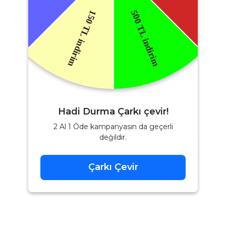
Hadi Durma Çarkı çevir!
2 Al 1 Öde kampanyasın da geçerli
değildir.
Çarkı Çevir