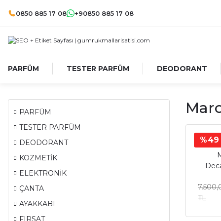
0850 885 17 08
+90850 885 17 08
PARFÜM
TESTER PARFÜM
DEODORANT
Marc
PARFÜM
TESTER PARFÜM
%49
M
DEODORANT
M
KOZMETİK
Dec
ELEKTRONİK
Deca
7.500,
Pa
ÇANTA
TL
AYAKKABI
FIRSAT