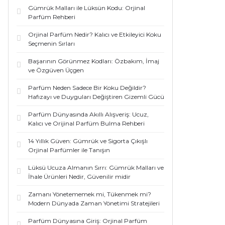
Gümrük Malları ile Lüksün Kodu: Orjinal
Parfüm Rehberi
Orjinal Parfüm Nedir? Kalıcı ve Etkileyici Koku
Seçmenin Sırları
Başarının Görünmez Kodları: Özbakım, İmaj
ve Özgüven Üçgen
Parfüm Neden Sadece Bir Koku Değildir?
Hafızayı ve Duyguları Değiştiren Gizemli Gücü
Parfüm Dünyasında Akıllı Alışveriş: Ucuz,
Kalıcı ve Orijinal Parfüm Bulma Rehberi
14 Yıllık Güven: Gümrük ve Sigorta Çıkışlı
Orjinal Parfümler ile Tanışın
Lüksü Ucuza Almanın Sırrı: Gümrük Malları ve
İhale Ürünleri Nedir, Güvenilir midir
Zamanı Yönetememek mi, Tükenmek mi?
Modern Dünyada Zaman Yönetimi Stratejileri
Parfüm Dünyasına Giriş: Orjinal Parfüm