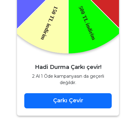
Hadi Durma Çarkı çevir!
2 Al 1 Öde kampanyasın da geçerli
değildir.
Çarkı Çevir