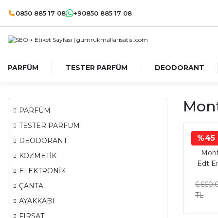
0850 885 17 08
+90850 885 17 08
PARFÜM
TESTER PARFÜM
DEODORANT
Mont
PARFÜM
TESTER PARFÜM
%45
DEODORANT
Mont
KOZMETİK
Edt E
ELEKTRONİK
6.660,
ÇANTA
TL
AYAKKABI
FIRSAT