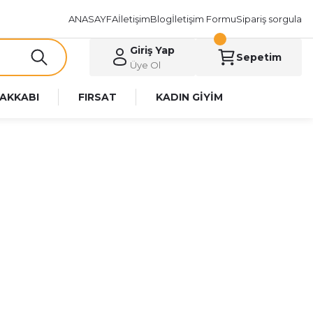
ANASAYFA
İletişim
Blog
İletişim Formu
Sipariş sorgula
Giriş Yap
Sepetim
Üye Ol
AKKABI
FIRSAT
KADIN GİYİM