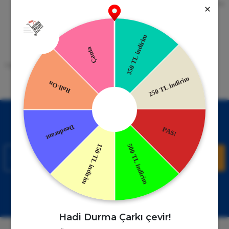
256bit SSL Sertifikası
Kredi kartıyla ile ya da Nakit Ödeme
Seçeneği
Mobil Cebinizde
15 Gün İade Garantisi
Uygulamayı Yükle İndirimleri Kazan
Hızlı ve Kolay İade İmkânı.
!
Kampanyalardan Haberdar Ol!
Hemen E-posta listemize kayıt ol, en güncel kampanyalar ve
duyuruları ilk öğrenen sen ol.
Kaydol
Müşteri Hizmetleri
WhatsApp Sipariş
0850 885 17 08
+90850 885 17 08
Hadi Durma Çarkı çevir!