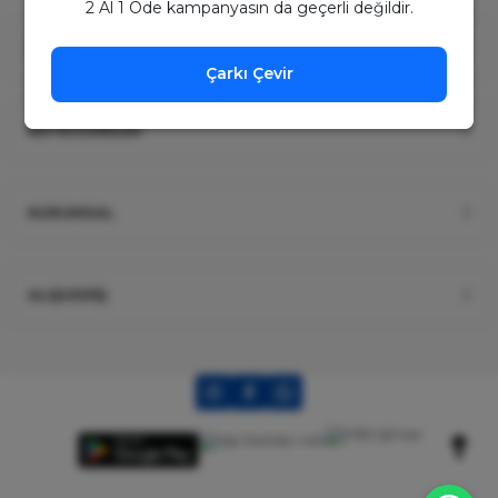
2 Al 1 Öde kampanyasın da geçerli değildir.
ÜYELİK
Çarkı Çevir
KATEGORİLER
KURUMSAL
ALIŞVERİŞ