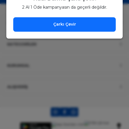
2 Al 1 Öde kampanyasın da geçerli değildir.
ÜYELİK
Çarkı Çevir
KATEGORİLER
KURUMSAL
ALIŞVERİŞ