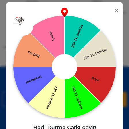
Güvenli Alışveriş
Kapıda Ödeme
256bit SSL Sertifikası
Kredi kartıyla ile ya da Nakit Ödeme
Seçeneği
Mobil Cebinizde
15 Gün İade Garantisi
Uygulamayı Yükle İndirimleri Kazan
Hızlı ve Kolay İade İmkânı.
!
Kampanyalardan Haberdar Ol!
Hemen E-posta listemize kayıt ol, en güncel kampanyalar ve
duyuruları ilk öğrenen sen ol.
Kaydol
Müşteri Hizmetleri
WhatsApp Sipariş
0850 885 17 08
+90850 885 17 08
Hadi Durma Çarkı çevir!