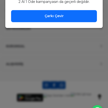
2 Al 1 Öde kampanyasın da geçerli değildir.
ÜYELİK
Çarkı Çevir
KATEGORİLER
KURUMSAL
ALIŞVERİŞ