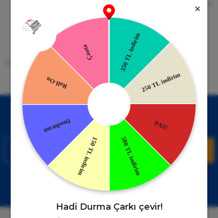
256bit SSL Sertifikası
Kredi kartıyla ile ya da Nakit Ödeme
Seçeneği
Mobil Cebinizde
15 Gün İade Garantisi
Uygulamayı Yükle İndirimleri Kazan
Hızlı ve Kolay İade İmkânı.
!
Kampanyalardan Haberdar Ol!
Hemen E-posta listemize kayıt ol, en güncel kampanyalar ve
duyuruları ilk öğrenen sen ol.
Kaydol
Müşteri Hizmetleri
WhatsApp Sipariş
0850 885 17 08
+90850 885 17 08
Hadi Durma Çarkı çevir!