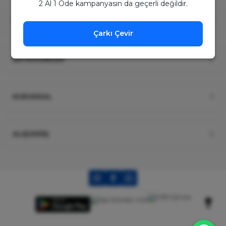
2 Al 1 Öde kampanyasın da geçerli değildir.
ÜYELİK
Çarkı Çevir
KATEGORİLER
KURUMSAL
ALIŞVERİŞ