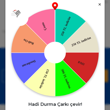
256bit SSL Sertifikası
Kredi kartıyla ile ya da Nakit Ödeme
Seçeneği
Mobil Cebinizde
15 Gün İade Garantisi
Uygulamayı Yükle İndirimleri Kazan
Hızlı ve Kolay İade İmkânı.
!
Kampanyalardan Haberdar Ol!
Hemen E-posta listemize kayıt ol, en güncel kampanyalar ve
duyuruları ilk öğrenen sen ol.
Kaydol
Müşteri Hizmetleri
WhatsApp Sipariş
0850 885 17 08
+90850 885 17 08
Hadi Durma Çarkı çevir!