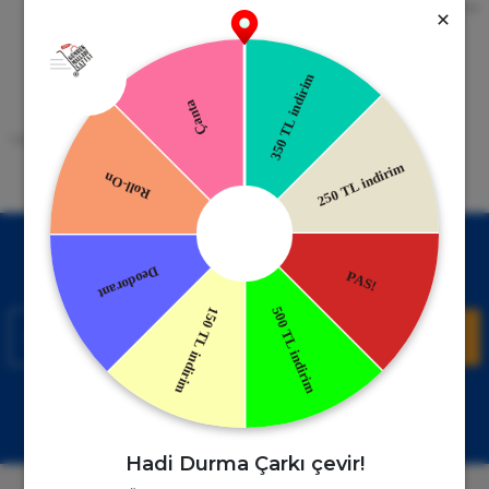
256bit SSL Sertifikası
Kredi kartıyla ile ya da Nakit Ödeme
Seçeneği
Mobil Cebinizde
15 Gün İade Garantisi
Uygulamayı Yükle İndirimleri Kazan
Hızlı ve Kolay İade İmkânı.
!
Kampanyalardan Haberdar Ol!
Hemen E-posta listemize kayıt ol, en güncel kampanyalar ve
duyuruları ilk öğrenen sen ol.
Kaydol
Müşteri Hizmetleri
WhatsApp Sipariş
0850 885 17 08
+90850 885 17 08
Hadi Durma Çarkı çevir!