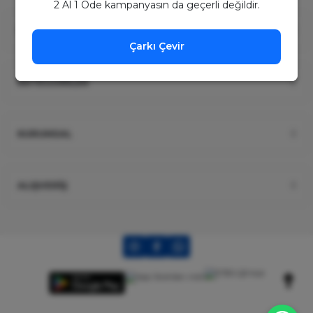
2 Al 1 Öde kampanyasın da geçerli değildir.
ÜYELİK
Çarkı Çevir
KATEGORİLER
KURUMSAL
ALIŞVERİŞ