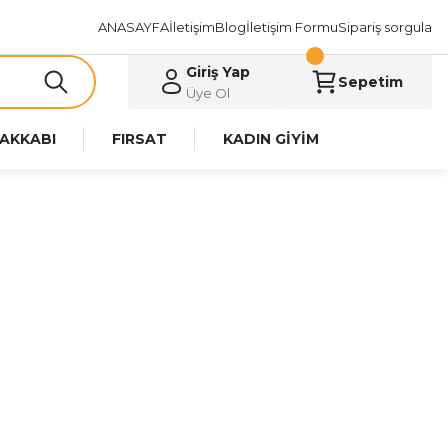
ANASAYFA
İletişim
Blog
İletişim Formu
Sipariş sorgula
Giriş Yap
Sepetim
Üye Ol
AKKABI
FIRSAT
KADIN GİYİM