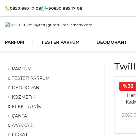
0850 885 17 08
+90850 885 17 08
PARFÜM
TESTER PARFÜM
DEODORANT
Twil
PARFÜM
TESTER PARFÜM
%32
DEODORANT
Her
KOZMETİK
Kadı
ELEKTRONİK
5.660,
ÇANTA
TL
AYAKKABI
FIRSAT