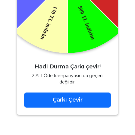
Hadi Durma Çarkı çevir!
2 Al 1 Öde kampanyasın da geçerli
değildir.
Çarkı Çevir