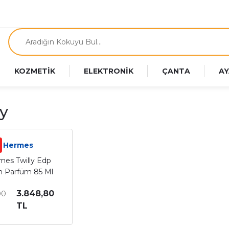
KOZMETİK
ELEKTRONİK
ÇANTA
AY
ly
Hermes
mes Twilly Edp
n Parfüm 85 Ml
3.848,80
00
TL