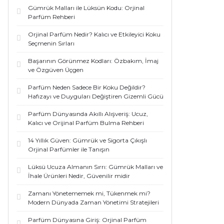
Gümrük Malları ile Lüksün Kodu: Orjinal
Parfüm Rehberi
Orjinal Parfüm Nedir? Kalıcı ve Etkileyici Koku
Seçmenin Sırları
Başarının Görünmez Kodları: Özbakım, İmaj
ve Özgüven Üçgen
Parfüm Neden Sadece Bir Koku Değildir?
Hafızayı ve Duyguları Değiştiren Gizemli Gücü
Parfüm Dünyasında Akıllı Alışveriş: Ucuz,
Kalıcı ve Orijinal Parfüm Bulma Rehberi
14 Yıllık Güven: Gümrük ve Sigorta Çıkışlı
Orjinal Parfümler ile Tanışın
Lüksü Ucuza Almanın Sırrı: Gümrük Malları ve
İhale Ürünleri Nedir, Güvenilir midir
Zamanı Yönetememek mi, Tükenmek mi?
Modern Dünyada Zaman Yönetimi Stratejileri
Parfüm Dünyasına Giriş: Orjinal Parfüm