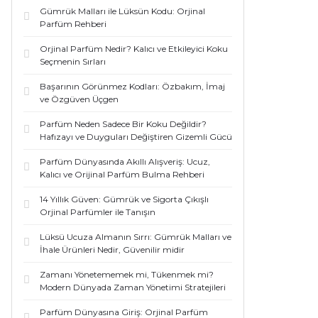
Gümrük Malları ile Lüksün Kodu: Orjinal
Parfüm Rehberi
Orjinal Parfüm Nedir? Kalıcı ve Etkileyici Koku
Seçmenin Sırları
Başarının Görünmez Kodları: Özbakım, İmaj
ve Özgüven Üçgen
Parfüm Neden Sadece Bir Koku Değildir?
Hafızayı ve Duyguları Değiştiren Gizemli Gücü
Parfüm Dünyasında Akıllı Alışveriş: Ucuz,
Kalıcı ve Orijinal Parfüm Bulma Rehberi
14 Yıllık Güven: Gümrük ve Sigorta Çıkışlı
Orjinal Parfümler ile Tanışın
Lüksü Ucuza Almanın Sırrı: Gümrük Malları ve
İhale Ürünleri Nedir, Güvenilir midir
Zamanı Yönetememek mi, Tükenmek mi?
Modern Dünyada Zaman Yönetimi Stratejileri
Parfüm Dünyasına Giriş: Orjinal Parfüm