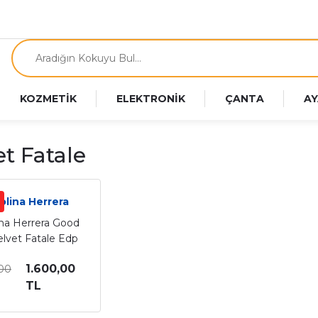
KOZMETİK
ELEKTRONİK
ÇANTA
AY
et Fatale
olina Herrera
ina Herrera Good
Velvet Fatale Edp
er Kadın Parfüm
1.600,00
,00
80 Ml
TL