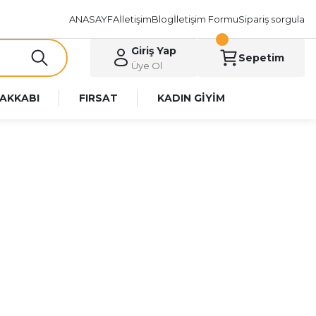
ANASAYFA
İletişim
Blog
İletişim Formu
Sipariş sorgula
Giriş Yap
Sepetim
Üye Ol
AKKABI
FIRSAT
KADIN GİYİM