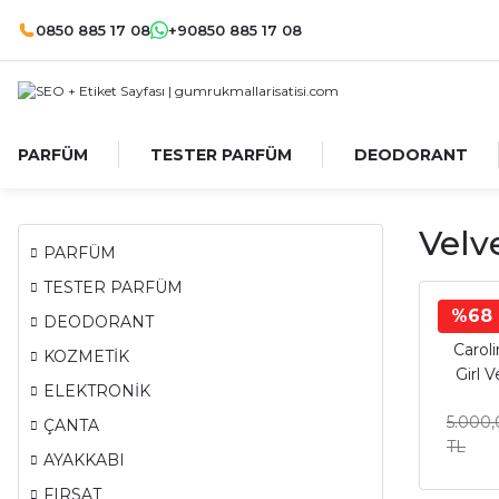
0850 885 17 08
+90850 885 17 08
PARFÜM
TESTER PARFÜM
DEODORANT
Velv
PARFÜM
TESTER PARFÜM
%68
Car
DEODORANT
Carol
KOZMETİK
Girl 
ELEKTRONİK
Test
5.000
ÇANTA
TL
AYAKKABI
FIRSAT