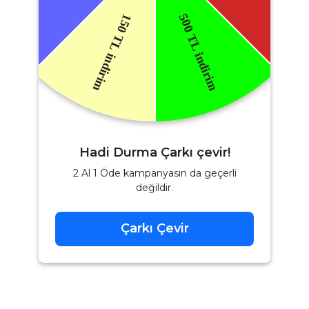
Hadi Durma Çarkı çevir!
2 Al 1 Öde kampanyasın da geçerli
değildir.
Çarkı Çevir