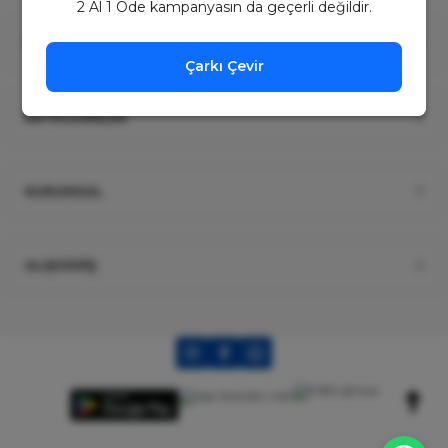
2 Al 1 Öde kampanyasın da geçerli değildir.
ÜYELİK
Çarkı Çevir
KATEGORİLER
KURUMSAL
ALIŞVERİŞ