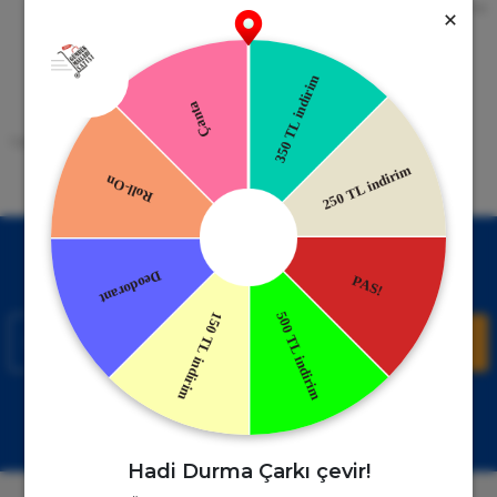
256bit SSL Sertifikası
Kredi kartıyla ile ya da Nakit Ödeme
Seçeneği
Mobil Cebinizde
15 Gün İade Garantisi
Uygulamayı Yükle İndirimleri Kazan
Hızlı ve Kolay İade İmkânı.
!
Kampanyalardan Haberdar Ol!
Hemen E-posta listemize kayıt ol, en güncel kampanyalar ve
duyuruları ilk öğrenen sen ol.
Kaydol
Müşteri Hizmetleri
WhatsApp Sipariş
0850 885 17 08
+90850 885 17 08
Hadi Durma Çarkı çevir!