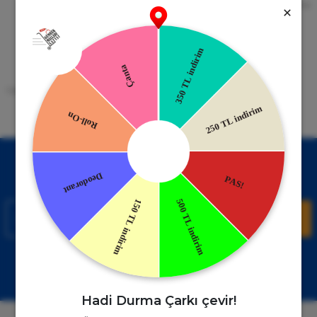
256bit SSL Sertifikası
Kredi kartıyla ile ya da Nakit Ödeme
Seçeneği
Mobil Cebinizde
15 Gün İade Garantisi
Uygulamayı Yükle İndirimleri Kazan
Hızlı ve Kolay İade İmkânı.
!
Kampanyalardan Haberdar Ol!
Hemen E-posta listemize kayıt ol, en güncel kampanyalar ve
duyuruları ilk öğrenen sen ol.
Kaydol
Müşteri Hizmetleri
WhatsApp Sipariş
0850 885 17 08
+90850 885 17 08
Hadi Durma Çarkı çevir!