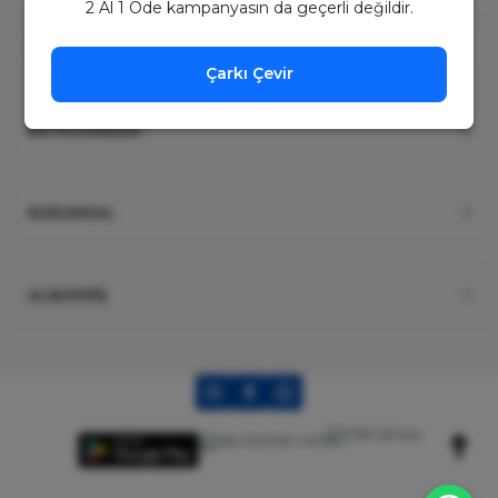
2 Al 1 Öde kampanyasın da geçerli değildir.
ÜYELİK
Çarkı Çevir
KATEGORİLER
KURUMSAL
ALIŞVERİŞ