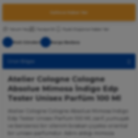
Gelince Haber Ver
Yorum Yaz
Tavsiye Et
Fiyatı Düşünce Haber Ver
Hızlı Gönderi
Kargo Bedava
Ürün Bilgisi
Atelier Cologne Cologne
Absolue Mimosa İndigo Edp
Tester Unisex Parfüm 100 Ml
Atelier Cologne Cologne Absolue Mimosa İndigo
Edp Tester Unisex Parfüm 100 Ml, zarif, yumuşak
ve benzersiz bir izlenim bırakan çiçeksi-oriental
bir unisex parfümdür. Adını aldığı mimoza