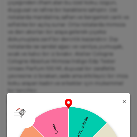
çiçeğinden ilham alan bu özel koku; özgün,
duygusal ve rafine bir karaktere sahiptir. Üst
notalarda mandalina, safran ve bergamot canlı ve
sofistike bir açılış sunar. Orta notalarda mimoza
ve deri akorları bir araya gelerek çiçeksi
dokunuşlara zarif bir derinlik kazandırır. Dip
notalarda ise sandal ağacı ve vanilya, yumuşak,
sıcak ve kalıcı bir iz bırakır. Atelier Cologne
Cologne Absolue Mimosa İndigo Edp Tester
Unisex Parfüm 100 Ml, duyusal bir zarafetle
çevresine iz bırakan, sade ama etkileyici bir imza
koku arayan kadın ve erkekler için mükemmel
bir tercihtir.
Koku Profili:
Üst Nota:
Mandalina, Safran, Bergamot
Orta Nota:
Mimoza, Deri Akoru
Alt Nota:
Sandal Ağacı, Vanilya