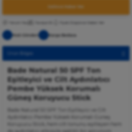
Gelince Haber Ver
Yorum Yaz
Tavsiye Et
Fiyatı Düşünce Haber Ver
Hızlı Gönderi
Kargo Bedava
Ürün Bilgisi
Bade Natural 50 SPF Ton
Eşitleyici ve Cilt Aydınlatıcı
Pembe Yüksek Korumalı
Güneş Koruyucu Stick
Bade Natural 50 SPF Ton Eşitleyici ve Cilt
Aydınlatıcı Pembe Yüksek Korumalı Güneş
Koruyucu Stick, hem cilt tonunu eşitleyen hem
de aydınlatıcı etkisiyle sağlıklı bir görünüm