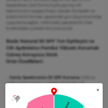
kazandıran özel formülüyle yaz-kış cilt
bakımınızın vazgeçilmezi olacak. Kompakt ve
pratik stick formatı sayesinde gün boyunca kolay
uygulama sağlar, cildinizde yapışkanlık hissi
bırakmadan yüksek koruma sunar.
Bade Natural 50 SPF Ton Eşitleyici ve
Cilt Aydınlatıcı Pembe Yüksek Korumalı
Güneş Koruyucu Stick
Ürün Özellikleri:
Geniş Spektrumlu 50 SPF Koruma:
UVA ve
UVB ışınlarına karşı yüksek düzeyde cilt
koruması sağlar.
Ton Eşitleyici Etki:
Hafif pembe alt tonlu
yapısı sayesinde cildinizdeki renk eşitsizliklerini
dengelemeye yardımcı olur.