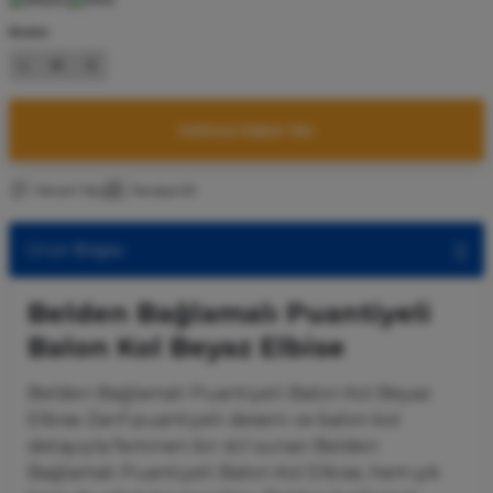
Beden
L
M
S
Gelince Haber Ver
Yorum Yaz
Tavsiye Et
Ürün Bilgisi
Belden Bağlamalı Puantiyeli
Balon Kol Beyaz Elbise
Belden Bağlamalı Puantiyeli Balon Kol Beyaz
Elbise Zarif
puantiyeli
deseni
ve
balon
kol
detayıyla
feminen
bir
stil
sunan
Belden
Bağlamalı
Puantiyeli
Balon
Kol
Elbise,
hem
şık