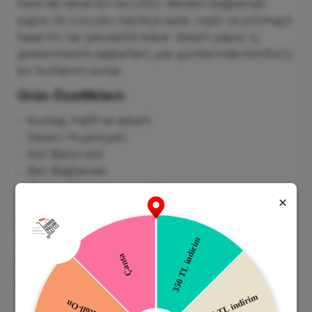
hem
de
rahat
bir
tercihtir.
Belden
bağlamalı
yapısı
ile
vücudu
nazikçe
sarar,
cepli
ve
yırtmaçlı
tasarımı
ise
işlevsellik
katar.
Astarlı
yapısı
iç
göstermezlik
sağlarken,
yaz
günlerinde
konforlu
bir
kullanım
sunar.
Ürün
Özellikleri:
Kumaş:
Hafif
ve
astarlı
Desen:
Puantiyeli
Kol:
Balon
kol
Bel:
Bağlamalı
Detay:
Yırtmaçlı
ve
cepli
Uzunluk:
120
cm |
Göğüs:
32
cm |
Bel:
30
cm |
Basen:
40
cm (
S
beden
için)
Belden Bağlamalı Puantiyeli Balon Kol
Beyaz Elbise
Manken
Ölçüleri:
Boy:
1,68
cm |
Kilo:
55
kg |
Beden:
S