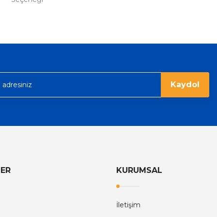
%36
Tom Ford
Tom Ford Black Orchid Edp Unisex Parfüm 100 Ml
V
eme imkanı diyer sitelerden çok daha
6.374,40 TL
9.960,00 TL
rgo ile hızlı ve sağlam bir şekilde
Kaydol
LER
KURUMSAL
İletişim