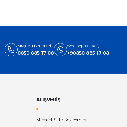
%31
Versace
ersace Eros Edt Erkek Parfüm 100 Ml
3.905,40 TL
5.660,00 TL
Müşteri Hizmetleri
WhatsApp Sipariş
0850 885 17 08
+90850 885 17 08
ALIŞVERİŞ
Mesafeli Satış Sözleşmesi