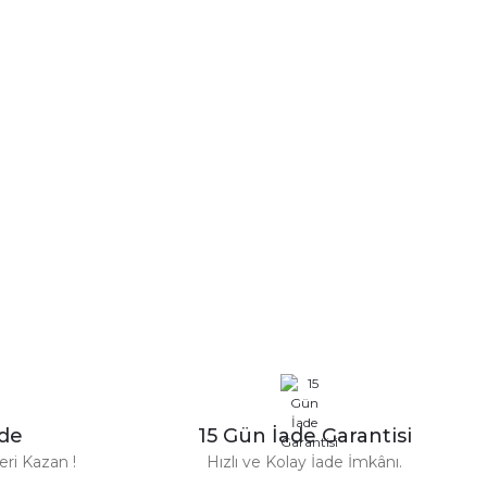
a iletebilirsiniz.
n Parfüm 100 Ml
zde
15 Gün İade Garantisi
TL
ri Kazan !
Hızlı ve Kolay İade İmkânı.