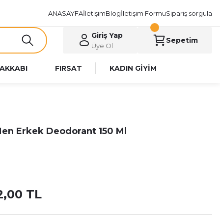
ANASAYFA
İletişim
Blog
İletişim Formu
Sipariş sorgula
Giriş Yap
Sepetim
Üye Ol
AKKABI
FIRSAT
KADIN GİYİM
 Men Erkek Deodorant 150 Ml
2,00 TL