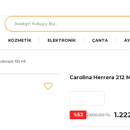
KOZMETİK
ELEKTRONİK
ÇANTA
AY
odorant 150 Ml
Carolina Herrera 212
1.22
%53
2.600,00 TL