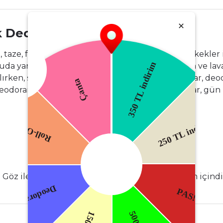
k Deodorant 150 Ml
taze, ferah ve sofistike bir kokuya sahip olup, erkekle
ansıtan bu deodorant, narenciye, yeşil elma ve lavanta 
ken, sandal ağacı, misk ve vetiver gibi alt notalar, deodo
eodorant 150 Ml, ferah ve etkileyici bir koku sağlar, gü
 Göz ile temasından kaçının. Sadece dış kullanım içindi