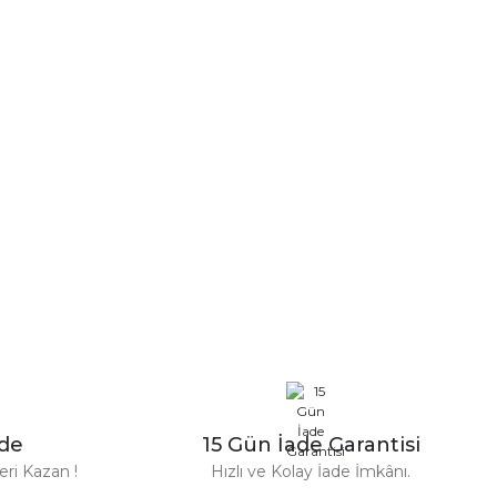
a iletebilirsiniz.
n Parfüm 100 Ml
zde
15 Gün İade Garantisi
TL
ri Kazan !
Hızlı ve Kolay İade İmkânı.