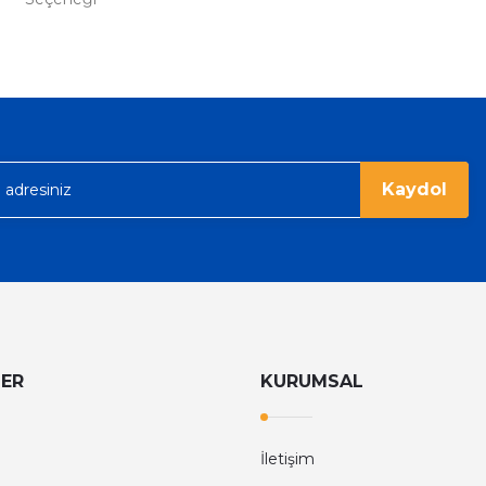
%36
Tom Ford
Tom Ford Black Orchid Edp Unisex Parfüm 100 Ml
V
eme imkanı diyer sitelerden çok daha
6.374,40 TL
9.960,00 TL
rgo ile hızlı ve sağlam bir şekilde
Kaydol
LER
KURUMSAL
İletişim