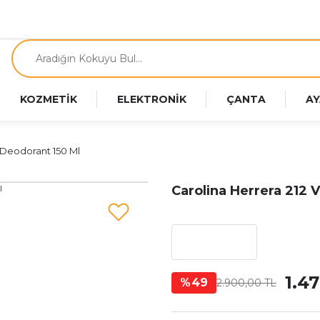
KOZMETİK
ELEKTRONİK
ÇANTA
AY
 Deodorant 150 Ml
Carolina Herrera 212 
1.4
%49
2.900,00 TL