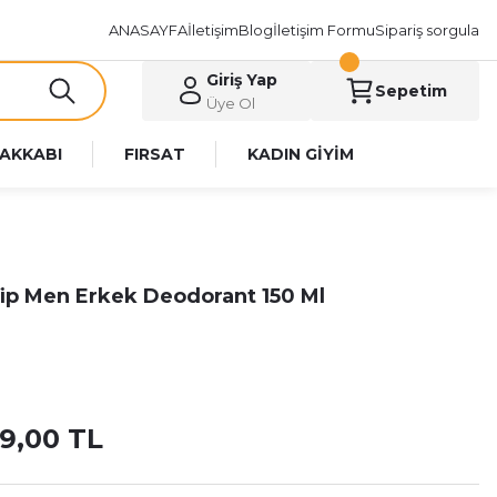
ANASAYFA
İletişim
Blog
İletişim Formu
Sipariş sorgula
Giriş Yap
Sepetim
Üye Ol
AKKABI
FIRSAT
KADIN GİYİM
Vip Men Erkek Deodorant 150 Ml
79,00 TL