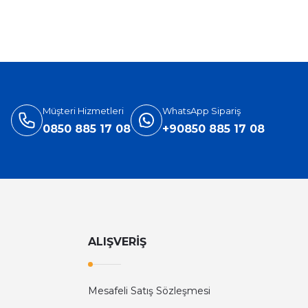
%31
Versace
ersace Eros Edt Erkek Parfüm 100 Ml
3.905,40 TL
5.660,00 TL
Müşteri Hizmetleri
WhatsApp Sipariş
0850 885 17 08
+90850 885 17 08
ALIŞVERİŞ
Mesafeli Satış Sözleşmesi