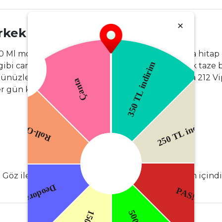
Erkek Deodorant 150 Ml
Ml modern ve sofistike bir erkeğin ihtiyaçlarına hitap e
 canlı ve baharatlı notaları cildinize yansıtarak taze bi
nüzle uyumlu bir koku sağlar. Carolina Herrera 212 V
 gün kullanılabilir.
 Göz ile temasından kaçının. Sadece dış kullanım içindi